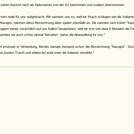
abe, seiner Ansicht nach als Spitznamen von der HJ bekommen und sodann übernommen.
en male für uns aufgebracht. Wir nannten uns so, weil wir Krach schlugen wie die Indiane
 Navajos, nahmen diese Bezeichnung aber später ebenfalls an. Sie nannten sich früher "Ka
 Gruppen etwas verächtlich auf uns Kalker herabsahen, weil wir erst seit etwa 6 Monaten die F
nannten sie auch schon einmal 'Nerother', daher die Abwandlung für uns."
4 erstmals in Verbindung. Bereits damals bestand schon die Bezeichnung "Navajos". Sovi
 bunten Tracht und wilden Art wohl unter die Indianer einreihte."