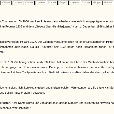
Chronik
Lexikon
Chronik
Lexikon
Chronik
Gruppe
Lexikon
Chronik
Gruppe
Person
n Erscheinung. Ab 1936 war ihre Präsenz dann allerdings wesentlich ausgeprägter, was vor
nd im Februar 1936 und dem „Gesetz über die Hitlerjugend“ vom 1. Dezember 1936 stärker 
ebiet verteilten, im Jahr 1937. Die Gestapo versuchte einen festen organisatorischen Hinte
Festnahmen aufzulösen. Da die „Navajos“ seit 1938 kaum noch Erwähnung finden, ist 
nte.
eise alt. 1936/37 häufig schon um die 20 Jahre, hatten sie die Phase der Machtübernahme b
d ab und gingen auf Konfrontationskurs. Dabei provozierten sie bewusst und öffentlich und 
re zahlreichen Treffpunkte auch im Stadtbild präsent - stellten daher die eher „wilde“ Va
ochen selbst nicht konkret angeben und stellten lediglich Vermutungen an. So sagte Karl Sc
ass sei ein Indianerstamm gewesen."
erklären. "Der Name wurde uns von anderen zugelegt. Man rief uns in Ehrenfeld Navajos na
nannte, weiß ich nicht."