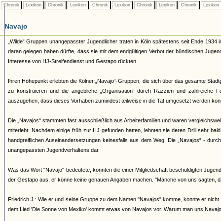
Chronik
Lexikon
Chronik
Lexikon
Chronik
Lexikon
Chronik
Lexikon
Chronik
Lexikon
Navajo
„Wilde“ Gruppen unangepasster Jugendlicher traten in Köln spätestens seit Ende 1934 i
daran gelegen haben dürfte, dass sie mit dem endgültigen Verbot der bündischen Juge
Interesse von HJ-Streifendienst und Gestapo rückten.
Ihren Höhepunkt erlebten die Kölner „Navajo“-Gruppen, die sich über das gesamte Stadtg
zu konstruieren und die angebliche „Organisation“ durch Razzien und zahlreiche 
auszugehen, dass dieses Vorhaben zumindest teilweise in die Tat umgesetzt werden kon
Die „Navajos“ stammten fast ausschließlich aus Arbeiterfamilien und waren vergleichsw
miterlebt: Nachdem einige früh zur HJ gefunden hatten, lehnten sie deren Drill sehr bal
handgreiflichen Auseinandersetzungen keinesfalls aus dem Weg. Die „Navajos“ - durch ih
unangepassten Jugendverhaltens dar.
Was das Wort "Navajo" bedeutete, konnten die einer Mitgliedschaft beschuldigten Jugendl
der Gestapo aus, er könne keine genauen Angaben machen. "Manche von uns sagten, d
Friedrich J.: Wie er und seine Gruppe zu dem Namen "Navajos" komme, konnte er nicht 
dem Lied 'Die Sonne von Mexiko' kommt etwas von Navajos vor. Warum man uns Navajos 