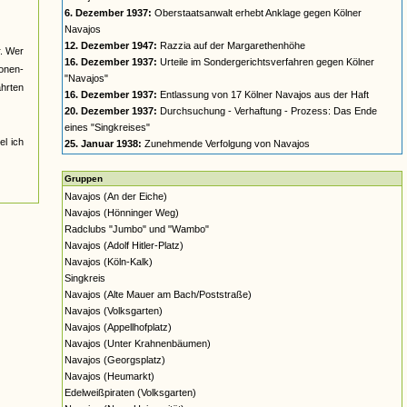
6. Dezember 1937:
Oberstaatsanwalt erhebt Anklage gegen Kölner
Navajos
12. Dezember 1947:
Razzia auf der Margarethenhöhe
r. Wer
16. Dezember 1937:
Urteile im Sondergerichtsverfahren gegen Kölner
nonen-
"Navajos"
ahrten
16. Dezember 1937:
Entlassung von 17 Kölner Navajos aus der Haft
20. Dezember 1937:
Durchsuchung - Verhaftung - Prozess: Das Ende
eines "Singkreises"
el ich
25. Januar 1938:
Zunehmende Verfolgung von Navajos
Gruppen
Navajos (An der Eiche)
Navajos (Hönninger Weg)
Radclubs "Jumbo" und "Wambo"
Navajos (Adolf Hitler-Platz)
Navajos (Köln-Kalk)
Singkreis
Navajos (Alte Mauer am Bach/Poststraße)
Navajos (Volksgarten)
Navajos (Appellhofplatz)
Navajos (Unter Krahnenbäumen)
Navajos (Georgsplatz)
Navajos (Heumarkt)
Edelweißpiraten (Volksgarten)