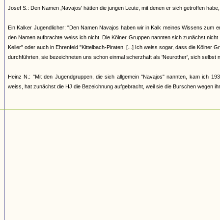
Josef S.: Den Namen ‚Navajos' hätten die jungen Leute, mit denen er sich getroffen h
Ein Kalker Jugendlicher: "Den Namen Navajos haben wir in Kalk meines Wissens zum erst
den Namen aufbrachte weiss ich nicht. Die Kölner Gruppen nannten sich zunächst nicht
Keller" oder auch in Ehrenfeld "Kittelbach-Piraten. [...] Ich weiss sogar, dass die Kölner
durchführten, sie bezeichneten uns schon einmal scherzhaft als 'Neurother', sich selbst 
Heinz N.: "Mit den Jugendgruppen, die sich allgemein "Navajos" nannten, kam ich 193
weiss, hat zunächst die HJ die Bezeichnung aufgebracht, weil sie die Burschen wegen ihrer