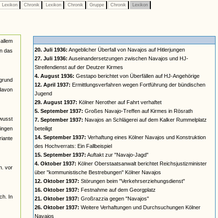
Lexikon
Chronik
Lexikon
Chronik
Gruppe
Chronik
Lexikon
 allem
20. Juli 1936:
Angeblicher Überfall von Navajos auf Hitlerjungen
in das
27. Juli 1936:
Auseinandersetzungen zwischen Navajos und HJ-
Streifendienst auf der Deutzer Kirmes
4. August 1936:
Gestapo berichtet von Überfällen auf HJ-Angehörige
rgrund
12. April 1937:
Ermittlungsverfahren wegen Fortführung der bündischen
davon
Jugend
29. August 1937:
Kölner Nerother auf Fahrt verhaftet
5. September 1937:
Großes Navajo-Treffen auf Kirmes in Rösrath
ewusst
7. September 1937:
Navajos an Schlägerei auf dem Kalker Rummelplatz
gingen
beteiligt
14. September 1937:
Verhaftung eines Kölner Navajos und Konstruktion
riante
des Hochverrats: Ein Fallbeispiel
15. September 1937:
Auftakt zur "Navajo-Jagd"
4. Oktober 1937:
Kölner Oberstaatsanwalt berichtet Reichsjustizminister
h. vor
über "kommunistische Bestrebungen" Kölner Navajos
12. Oktober 1937:
Störungen beim "Verkehrserziehungsdienst"
16. Oktober 1937:
Festnahme auf dem Georgplatz
ch. In
21. Oktober 1937:
Großrazzia gegen "Navajos"
26. Oktober 1937:
Weitere Verhaftungen und Durchsuchungen Kölner
Navajos