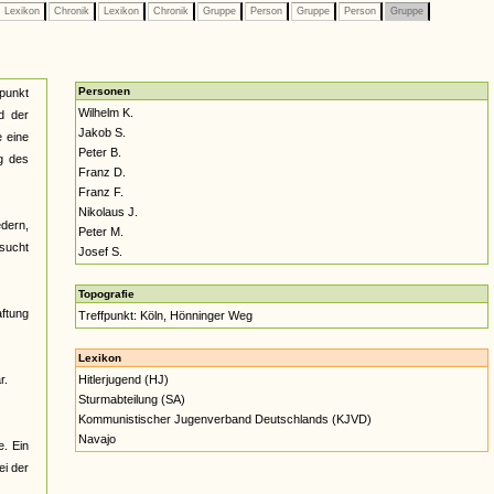
Lexikon
Chronik
Lexikon
Chronik
Gruppe
Person
Gruppe
Person
Gruppe
Personen
tpunkt
Wilhelm K.
d der
Jakob S.
e eine
Peter B.
g des
Franz D.
Franz F.
Nikolaus J.
edern,
Peter M.
sucht
Josef S.
Topografie
ftung
Treffpunkt: Köln, Hönninger Weg
Lexikon
r.
Hitlerjugend (HJ)
Sturmabteilung (SA)
Kommunistischer Jugenverband Deutschlands (KJVD)
Navajo
. Ein
ei der