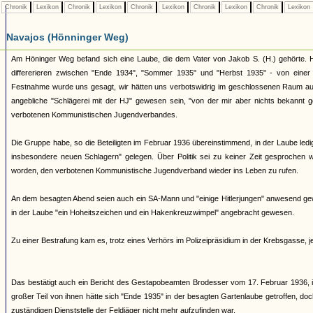
Chronik
Lexikon
Chronik
Lexikon
Chronik
Lexikon
Chronik
Lexikon
Chronik
Lexikon
Navajos (Hönninger Weg)
Am Höninger Weg befand sich eine Laube, die dem Vater von Jakob S. (H.) gehörte. Hi
differerieren zwischen "Ende 1934", "Sommer 1935" und "Herbst 1935" - von einer 
Festnahme wurde uns gesagt, wir hätten uns verbotswidrig im geschlossenen Raum aufg
angebliche "Schlägerei mit der HJ" gewesen sein, "von der mir aber nichts bekannt 
verbotenen Kommunistischen Jugendverbandes.
Die Gruppe habe, so die Beteiligten im Februar 1936 übereinstimmend, in der Laube ledi
insbesondere neuen Schlagern" gelegen. Über Politik sei zu keiner Zeit gesprochen 
worden, den verbotenen Kommunistische Jugendverband wieder ins Leben zu rufen.
An dem besagten Abend seien auch ein SA-Mann und "einige Hitlerjungen" anwesend ge
in der Laube "ein Hoheitszeichen und ein Hakenkreuzwimpel" angebracht gewesen.
Zu einer Bestrafung kam es, trotz eines Verhörs im Polizeipräsidium in der Krebsgasse, j
Das bestätigt auch ein Bericht des Gestapobeamten Brodesser vom 17. Februar 1936, 
großer Teil von ihnen hätte sich "Ende 1935" in der besagten Gartenlaube getroffen, doc
zuständigen Dienststelle der Feldjäger nicht mehr aufzufinden war.