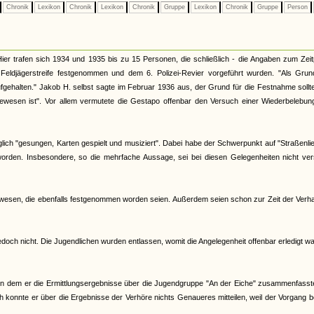
Chronik
Lexikon
Chronik
Lexikon
Chronik
Gruppe
Lexikon
Chronik
Gruppe
Person
er trafen sich 1934 und 1935 bis zu 15 Personen, die schließlich - die Angaben zum Zei
Feldjägerstreife festgenommen und dem 6. Polizei-Revier vorgeführt wurden. "Als Grun
ehalten." Jakob H. selbst sagte im Februar 1936 aus, der Grund für die Festnahme sollt
gewesen ist". Vor allem vermutete die Gestapo offenbar den Versuch einer Wiederbelebun
glich "gesungen, Karten gespielt und musiziert". Dabei habe der Schwerpunkt auf "Straßenli
worden. Insbesondere, so die mehrfache Aussage, sei bei diesen Gelegenheiten nicht ver
wesen, die ebenfalls festgenommen worden seien. Außerdem seien schon zur Zeit der Verha
edoch nicht. Die Jugendlichen wurden entlassen, womit die Angelegenheit offenbar erledigt wa
in dem er die Ermittlungsergebnisse über die Jugendgruppe "An der Eiche" zusammenfasste
h konnte er über die Ergebnisse der Verhöre nichts Genaueres mitteilen, weil der Vorgang b