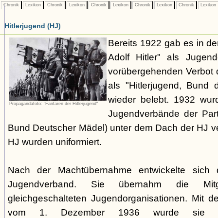
Chronik
Lexikon
Chronik
Lexikon
Chronik
Lexikon
Chronik
Lexikon
Chronik
Lexikon
Hitlerjugend (HJ)
Bereits 1922 gab es in 
Adolf Hitler" als Jugen
vorübergehenden Verbot d
als "Hitlerjugend, Bund 
wieder belebt. 1932 wurd
Propagandafoto: "Fanfaren der Hitlerjugend"
Jugendverbände der Part
Bund Deutscher Mädel) unter dem Dach der HJ vere
HJ wurden uniformiert.
Nach der Machtübernahme entwickelte sich 
Jugendverband. Sie übernahm die Mitgl
gleichgeschalteten Jugendorganisationen. Mit 
vom 1. Dezember 1936 wurde sie zu