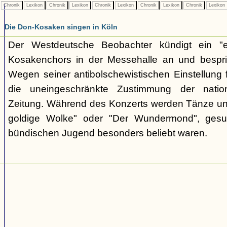
Chronik
Lexikon
Chronik
Lexikon
Chronik
Lexikon
Chronik
Lexikon
Chronik
Lexikon
Die Don-Kosaken singen in Köln
Der Westdeutsche Beobachter kündigt ein "e
Kosakenchors in der Messehalle an und bespric
Wegen seiner antibolschewistischen Einstellung 
die uneingeschränkte Zustimmung der nationa
Zeitung. Während des Konzerts werden Tänze un
goldige Wolke" oder "Der Wundermond", gesu
bündischen Jugend besonders beliebt waren.