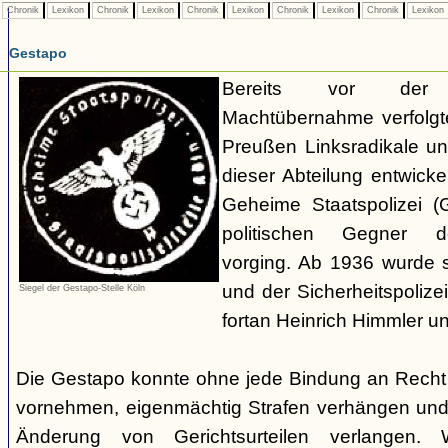
Chronik
Lexikon
Chronik
Lexikon
Chronik
Lexikon
Chronik
Lexikon
Chronik
Lexikon
Gestapo
Bereits vor der nat
Machtübernahme verfolgte 
Preußen Linksradikale u
dieser Abteilung entwicke
Geheime Staatspolizei (
politischen Gegner de
vorging. Ab 1936 wurde si
und der Sicherheitspolize
Siegel der Gestapo-Stelle Köln
fortan Heinrich Himmler u
Die Gestapo konnte ohne jede Bindung an Rech
vornehmen, eigenmächtig Strafen verhängen und
Änderung von Gerichtsurteilen verlangen. Wi