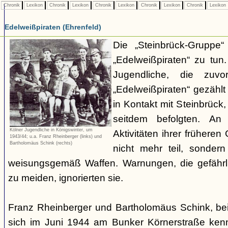
Chronik
Lexikon
Chronik
Lexikon
Chronik
Lexikon
Chronik
Lexikon
Chronik
Lexikon
Edelweißpiraten (Ehrenfeld)
Die „Steinbrück-Gruppe“
„Edelweißpiraten“ zu tun
Jugendliche, die zuv
„Edelweißpiraten“ gezähl
in Kontakt mit Steinbrüc
seitdem befolgten. An
Kölner Jugendliche in Königswinter, um
Aktivitäten ihrer früher
1943/44; u.a. Franz Rheinberger (links) und
Bartholomäus Schink (rechts)
nicht mehr teil, sondern
weisungsgemäß Waffen. Warnungen, die gefährl
zu meiden, ignorierten sie.
Franz Rheinberger und Bartholomäus Schink, be
sich im Juni 1944 am Bunker Körnerstraße kenn