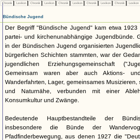
Chronik
Lexikon
Chronik
Lexikon
Chronik
Lexikon
Chronik
Lexikon
Chronik
Lexikon
Bündische Jugend
Der Begriff "Bündische Jugend" kam etwa 1923 a
partei- und kirchenunabhängige Jugendbünde.
in der Bündischen Jugend organisierten Jugendli
bürgerlichen Schichten stammten, war der Geda
jugendlichen Erziehungsgemeinschaft ("Jug
Gemeinsam waren aber auch Aktions- und
Wanderfahrten, Lager, gemeinsames Musizieren, s
und Naturnähe, verbunden mit einer Ableh
Konsumkultur und Zwänge.
Bedeutende Hauptbestandteile der Bünd
insbesondere die Bünde der Wandervo
Pfadfinderbewegung, aus denen 1927 die "Deuts