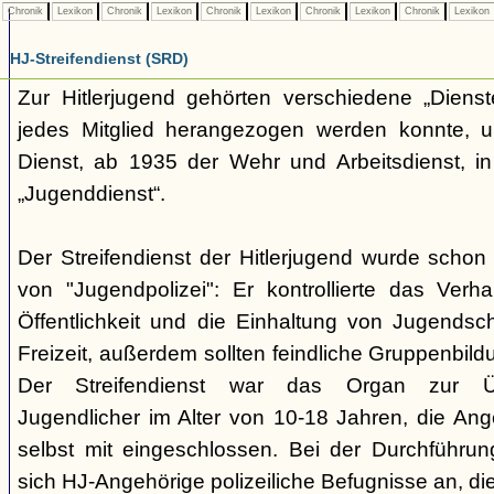
Chronik
Lexikon
Chronik
Lexikon
Chronik
Lexikon
Chronik
Lexikon
Chronik
Lexikon
HJ-Streifendienst (SRD)
Zur Hitlerjugend gehörten verschiedene „Dienst
jedes Mitglied herangezogen werden konnte, u
Dienst, ab 1935 der Wehr und Arbeitsdienst, in
„Jugenddienst“.
Der Streifendienst der Hitlerjugend wurde schon 
von "Jugendpolizei": Er kontrollierte das Verha
Öffentlichkeit und die Einhaltung von Jugends
Freizeit, außerdem sollten feindliche Gruppenbil
Der Streifendienst war das Organ zur Üb
Jugendlicher im Alter von 10-18 Jahren, die Ang
selbst mit eingeschlossen. Bei der Durchführu
sich HJ-Angehörige polizeiliche Befugnisse an, di