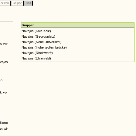
exikon
Gruppe
Lied
Gruppen
Navajos (Köln-Kalk)
Navajos (Georgsplatz)
Navajos (Neue Universität)
s vor
Navajos (Hohenzollernbrücke)
Navajos (Rheinwerft)
Navajos (Ehrenfeld)
avajos
en.
S. vor
ierte
ss wir