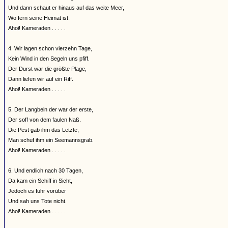
Und dann schaut er hinaus auf das weite Meer,
Wo fern seine Heimat ist.
Ahoi! Kameraden . . . . .
4. Wir lagen schon vierzehn Tage,
Kein Wind in den Segeln uns pfiff.
Der Durst war die größte Plage,
Dann liefen wir auf ein Riff.
Ahoi! Kameraden . . . . .
5. Der Langbein der war der erste,
Der soff von dem faulen Naß.
Die Pest gab ihm das Letzte,
Man schuf ihm ein Seemannsgrab.
Ahoi! Kameraden . . . . .
6. Und endlich nach 30 Tagen,
Da kam ein Schiff in Sicht,
Jedoch es fuhr vorüber
Und sah uns Tote nicht.
Ahoi! Kameraden . . . . .