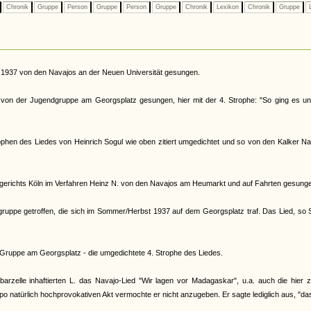
Chronik
Gruppe
Person
Gruppe
Person
Gruppe
Chronik
Lexikon
Chronik
Gruppe
L
 1937 von den Navajos an der Neuen Universität gesungen.
on der Jugendgruppe am Georgsplatz gesungen, hier mit der 4. Strophe: "So ging es un
phen des Liedes von Heinrich Sogul wie oben zitiert umgedichtet und so von den Kalker N
erichts Köln im Verfahren Heinz N. von den Navajos am Heumarkt und auf Fahrten gesung
ruppe getroffen, die sich im Sommer/Herbst 1937 auf dem Georgsplatz traf. Das Lied, so 
r Gruppe am Georgsplatz - die umgedichtete 4. Strophe des Liedes.
le inhaftierten L. das Navajo-Lied "Wir lagen vor Madagaskar", u.a. auch die hier zit
o natürlich hochprovokativen Akt vermochte er nicht anzugeben. Er sagte lediglich aus, "da