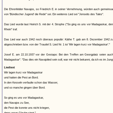
Die Ehrenfelder Navajos, so Friedrich E. in seiner Vernehmung, würden auch gemeinsa
von 'Bündischer Jugend' die Rede" sei. Ein weiteres Lied sei "Jenseits des Tales".
Das Lied wurde laut Heirich S. mit der 4. Strophe ("So ging es uns vor Madagaskar, 
Rhein" traf.
Das Lied war auch 1942 noch überaus populär: Käthe T. gab am 8. Dezember 1942 zu P
abgeschrieben bzw. von der Traudel S. Lied Nr. 1 ist 'Wir lagen kurz vor Madagaskar'."
Josef E. am 22.10.1937 vor der Gestapo: Bei den Treffen am Georgplatz seien auch 
Madagaskar". "Das dies ein Navajolied sein soll, war mir nicht bekannt, da ich es im Jung
Liedtext
Wir lagen kurz vor Madagaskar
und hatten die Pest an Bord.
In den Kesseln verfaulte schon das Wasser,
und so manche gingen über Bord.
So ging es uns vor Madagaskar,
den Navajos zu See,
die Pest die konnte uns nicht kriegen,
denn unser Glaube siegt."