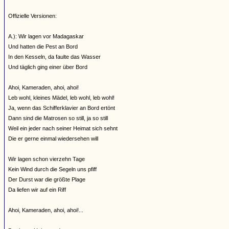
Offizielle Versionen:
A.): Wir lagen vor Madagaskar
Und hatten die Pest an Bord
In den Kesseln, da faulte das Wasser
Und täglich ging einer über Bord
Ahoi, Kameraden, ahoi, ahoi!
Leb wohl, kleines Mädel, leb wohl, leb wohl!
Ja, wenn das Schifferklavier an Bord ertönt
Dann sind die Matrosen so still, ja so still
Weil ein jeder nach seiner Heimat sich sehnt
Die er gerne einmal wiedersehen will
Wir lagen schon vierzehn Tage
Kein Wind durch die Segeln uns pfiff
Der Durst war die größte Plage
Da liefen wir auf ein Riff
Ahoi, Kameraden, ahoi, ahoi!...