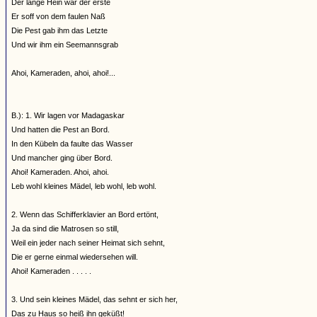
Der lange Hein war der erste
Er soff von dem faulen Naß
Die Pest gab ihm das Letzte
Und wir ihm ein Seemannsgrab
Ahoi, Kameraden, ahoi, ahoi!...
B.): 1. Wir lagen vor Madagaskar
Und hatten die Pest an Bord.
In den Kübeln da faulte das Wasser
Und mancher ging über Bord.
Ahoi! Kameraden. Ahoi, ahoi.
Leb wohl kleines Mädel, leb wohl, leb wohl.
2. Wenn das Schifferklavier an Bord ertönt,
Ja da sind die Matrosen so still,
Weil ein jeder nach seiner Heimat sich sehnt,
Die er gerne einmal wiedersehen will.
Ahoi! Kameraden . . . . .
3. Und sein kleines Mädel, das sehnt er sich her,
Das zu Haus so heiß ihn geküßt!