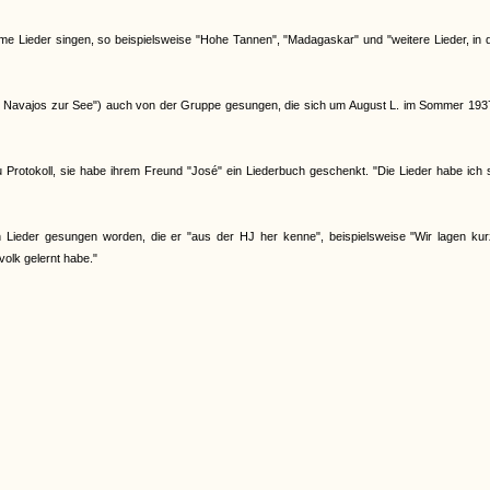
me Lieder singen, so beispielsweise "Hohe Tannen", "Madagaskar" und "weitere Lieder, in
den Navajos zur See") auch von der Gruppe gesungen, die sich um August L. im Sommer 19
rotokoll, sie habe ihrem Freund "José" ein Liederbuch geschenkt. "Die Lieder habe ich s
Lieder gesungen worden, die er "aus der HJ her kenne", beispielsweise "Wir lagen kur
volk gelernt habe."