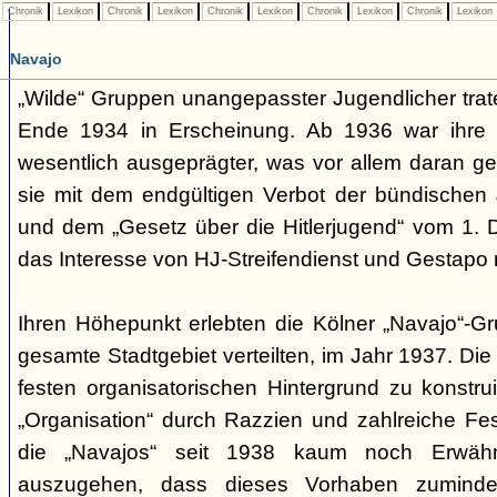
Chronik
Lexikon
Chronik
Lexikon
Chronik
Lexikon
Chronik
Lexikon
Chronik
Lexikon
Navajo
„Wilde“ Gruppen unangepasster Jugendlicher trate
Ende 1934 in Erscheinung. Ab 1936 war ihre 
wesentlich ausgeprägter, was vor allem daran ge
sie mit dem endgültigen Verbot der bündischen
und dem „Gesetz über die Hitlerjugend“ vom 1. 
das Interesse von HJ-Streifendienst und Gestapo 
Ihren Höhepunkt erlebten die Kölner „Navajo“-Gr
gesamte Stadtgebiet verteilten, im Jahr 1937. Di
festen organisatorischen Hintergrund zu konstru
„Organisation“ durch Razzien und zahlreiche F
die „Navajos“ seit 1938 kaum noch Erwähn
auszugehen, dass dieses Vorhaben zumindes