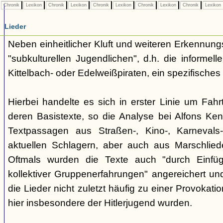
Chronik
Lexikon
Chronik
Lexikon
Chronik
Lexikon
Chronik
Lexikon
Chronik
Lexikon
Lieder
Neben einheitlicher Kluft und weiteren Erkennung
"subkulturellen Jugendlichen", d.h. die informe
Kittelbach- oder Edelweißpiraten, ein spezifisches 
Hierbei handelte es sich in erster Linie um Fahr
deren Basistexte, so die Analyse bei Alfons K
Textpassagen aus Straßen-, Kino-, Karnevals
aktuellen Schlagern, aber auch aus Marschlie
Oftmals wurden die Texte auch "durch Einfü
kollektiver Gruppenerfahrungen" angereichert und 
die Lieder nicht zuletzt häufig zu einer Provokat
hier insbesondere der Hitlerjugend wurden.