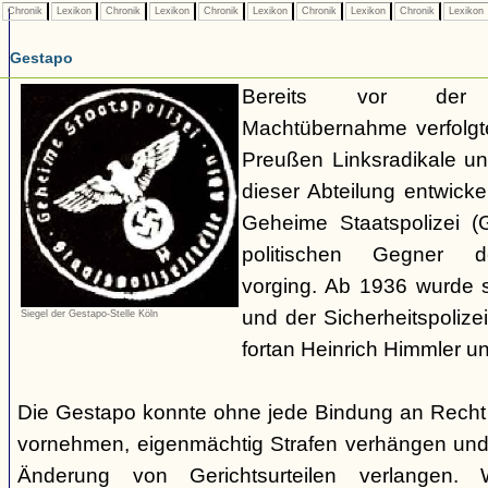
Chronik
Lexikon
Chronik
Lexikon
Chronik
Lexikon
Chronik
Lexikon
Chronik
Lexikon
Gestapo
Bereits vor der nat
Machtübernahme verfolgte 
Preußen Linksradikale u
dieser Abteilung entwicke
Geheime Staatspolizei (
politischen Gegner de
vorging. Ab 1936 wurde si
und der Sicherheitspolize
Siegel der Gestapo-Stelle Köln
fortan Heinrich Himmler u
Die Gestapo konnte ohne jede Bindung an Rech
vornehmen, eigenmächtig Strafen verhängen und
Änderung von Gerichtsurteilen verlangen. Wi