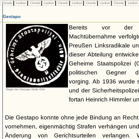
Chronik
Lexikon
Chronik
Lexikon
Chronik
Lexikon
Chronik
Lexikon
Chronik
Lexikon
Gestapo
Bereits vor der nat
Machtübernahme verfolgte 
Preußen Linksradikale u
dieser Abteilung entwicke
Geheime Staatspolizei (
politischen Gegner de
vorging. Ab 1936 wurde si
und der Sicherheitspolize
Siegel der Gestapo-Stelle Köln
fortan Heinrich Himmler u
Die Gestapo konnte ohne jede Bindung an Rech
vornehmen, eigenmächtig Strafen verhängen und
Änderung von Gerichtsurteilen verlangen. Wi