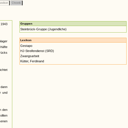
exikon
Chronik
Gruppen
i 1943
Steinbrück-Gruppe (Jugendliche)
Lexikon
nlager
Gestapo
chäfte
HJ-Streifendienst (SRD)
rücks
Zwangsarbeit
Kütter, Ferdinand
üchtet
 dann
r und
m den
llten
ssenen