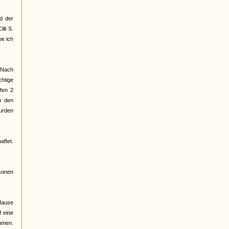
ed der
li S.
be ich
. Nach
chtige
fen 2
n den
urden
aftet.
sonen
 Hause
 eine
mmen.