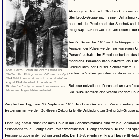
Allerdings verhält sich Steinbrück so unvors
Steinbrück-Gruppe nach seiner Verhaftung v
hatte, mit der Pistole nach der S. schoß un
mir gesagt, daß ein weiteres Verbleiben in der U
Am 29. September 1944 wird die Gruppe um Ste
Angaben der Polizei werden sie von einem Un
Person" aufhalte. Im Ermittlungsbericht des
männliche Personen nach hofwärts die Fluc
Kellerräumen der Häuser Schönsteinstr. 7,
Adolf „Dölfes“ Schütz mit einem Freund um
zahlreiche Waffen gefunden und da es sich vor
1942/43: Der 1926 geborene „Adi“ war, seit April
1944 Soldat, während eines „Heimaturlaubs“ im
August 1944 desertiert. Er wurde am 20.
Bei einer polizeilichen Durchsuchung am folg
Oktober 1944 aufgrund einer Denunziation als
letzter der Hingerichteten verhaftet.
Die Polizei installiert eine Wache vor dem Hau
Am gleichen Tag, dem 30. September 1944, führt die Gestapo im Zusammenhang mit
festgenommen werden. Zu diesem Zeitpunkt ist die Verbindung zur Steinbrück-Gruppe ab
Einen Tag später findet vor dem Haus in der Schönsteinstraße eine "wüste Schießerei"
Schönsteinstraße 7 aufgestellte Polizeiwachtmeister D. angeschossen. Kurze Zeit sp
Personengruppe in der Schönsteinstraße. Der HJ-Streifenführer Franz Haan erlitt da