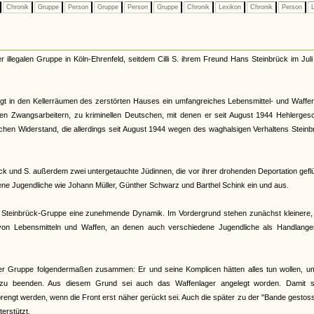
Chronik
Gruppe
Person
Gruppe
Person
Gruppe
Chronik
Lexikon
Chronik
Person
L
er illegalen Gruppe in Köln-Ehrenfeld, seitdem Cilli S. ihrem Freund Hans Steinbrück im Jul
 legt in den Kellerräumen des zerstörten Hauses ein umfangreiches Lebensmittel- und Waffe
nen Zwangsarbeitern, zu kriminellen Deutschen, mit denen er seit August 1944 Hehlerges
en Widerstand, die allerdings seit August 1944 wegen des waghalsigen Verhaltens Steinb
ck und S. außerdem zwei untergetauchte Jüdinnen, die vor ihrer drohenden Deportation gefl
ene Jugendliche wie Johann Müller, Günther Schwarz und Barthel Schink ein und aus.
er Steinbrück-Gruppe eine zunehmende Dynamik. Im Vordergrund stehen zunächst kleinere,
on Lebensmitteln und Waffen, an denen auch verschiedene Jugendliche als Handlange
 der Gruppe folgendermaßen zusammen: Er und seine Komplicen hätten alles tun wollen, u
zu beenden. Aus diesem Grund sei auch das Waffenlager angelegt worden. Damit so
rengt werden, wenn die Front erst näher gerückt sei. Auch die später zu der "Bande gesto
erstützt.