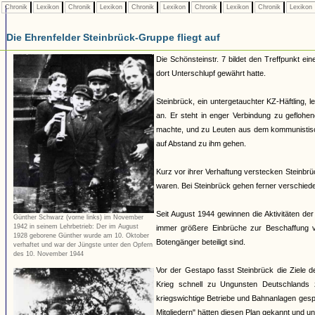
Chronik
Lexikon
Chronik
Lexikon
Chronik
Lexikon
Chronik
Lexikon
Chronik
Lexikon
Die Ehrenfelder Steinbrück-Gruppe fliegt auf
Die Schönsteinstr. 7 bildet den Treffpunkt ein
dort Unterschlupf gewährt hatte.
Steinbrück, ein untergetauchter KZ-Häftling,
an. Er steht in enger Verbindung zu geflohe
machte, und zu Leuten aus dem kommunistisch
auf Abstand zu ihm gehen.
Kurz vor ihrer Verhaftung verstecken Steinbrü
waren. Bei Steinbrück gehen ferner verschied
Seit August 1944 gewinnen die Aktivitäten d
Günther Schwarz (vorne links) im November
1942 in seinem Lehrbetrieb: Der im August
immer größere Einbrüche zur Beschaffung v
1928 geborene Günther wurde am 10. Oktober
Botengänger beteiligt sind.
verhaftet und war der Jüngste unter den Opfern
des 10. November 1944
Vor der Gestapo fasst Steinbrück die Ziele
Krieg schnell zu Ungunsten Deutschlands 
kriegswichtige Betriebe und Bahnanlagen gesp
Mitgliedern" hätten diesen Plan gekannt und unt