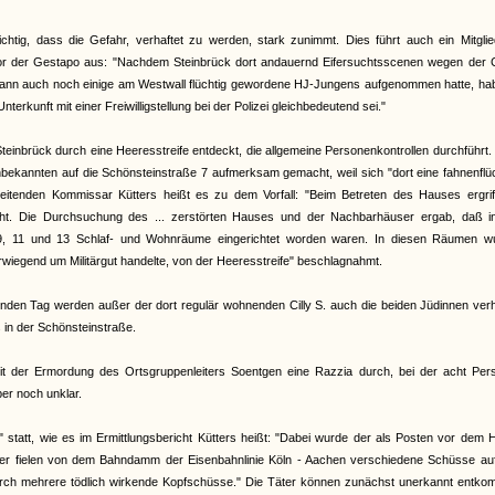
ichtig, dass die Gefahr, verhaftet zu werden, stark zunimmt. Dies führt auch ein Mitgli
or der Gestapo aus: "Nachdem Steinbrück dort andauernd Eifersuchtsscenen wegen der Cil
d dann auch noch einige am Westwall flüchtig gewordene HJ-Jungens aufgenommen hatte, ha
nterkunft mit einer Freiwilligstellung bei der Polizei gleichbedeutend sei."
inbrück durch eine Heeresstreife entdeckt, die allgemeine Personenkontrollen durchführt
bekannten auf die Schönsteinstraße 7 aufmerksam gemacht, weil sich "dort eine fahnenflü
 leitenden Kommissar Kütters heißt es zu dem Vorfall: "Beim Betreten des Hauses ergrif
ht. Die Durchsuchung des ... zerstörten Hauses und der Nachbarhäuser ergab, daß i
 9, 11 und 13 Schlaf- und Wohnräume eingerichtet worden waren. In diesen Räumen w
wiegend um Militärgut handelte, von der Heeresstreife" beschlagnahmt.
enden Tag werden außer der dort regulär wohnenden Cilly S. auch die beiden Jüdinnen verh
s in der Schönsteinstraße.
 der Ermordung des Ortsgruppenleiters Soentgen eine Razzia durch, bei der acht Per
er noch unklar.
 statt, wie es im Ermittlungsbericht Kütters heißt: "Dabei wurde der als Posten vor dem
äter fielen von dem Bahndamm der Eisenbahnlinie Köln - Aachen verschiedene Schüsse auf
durch mehrere tödlich wirkende Kopfschüsse." Die Täter können zunächst unerkannt entko