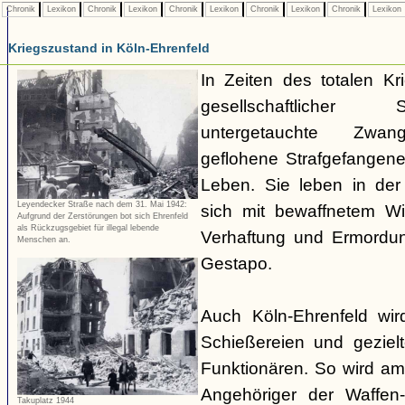
Chronik
Lexikon
Chronik
Lexikon
Chronik
Lexikon
Chronik
Lexikon
Chronik
Lexikon
Kriegszustand in Köln-Ehrenfeld
In Zeiten des totalen K
gesellschaftlicher
untergetauchte Zwangs
geflohene Strafgefangene
Leben. Sie leben in der 
Leyendecker Straße nach dem 31. Mai 1942:
sich mit bewaffnetem W
Aufgrund der Zerstörungen bot sich Ehrenfeld
als Rückzugsgebiet für illegal lebende
Verhaftung und Ermordun
Menschen an.
Gestapo.
Auch Köln-Ehrenfeld wir
Schießereien und geziel
Funktionären. So wird a
Angehöriger der Waffe
Takuplatz 1944