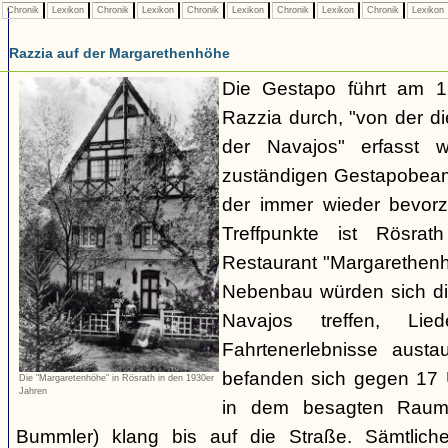
Chronik
Lexikon
Chronik
Lexikon
Chronik
Lexikon
Chronik
Lexikon
Chronik
Lexikon
Razzia auf der Margarethenhöhe
Die Gestapo führt am 
Razzia durch, "von der d
der Navajos" erfasst 
zuständigen Gestapobeamt
der immer wieder bevor
Treffpunkte ist Rösra
Restaurant "Margarethenh
Nebenbau würden sich di
Navajos treffen, Li
Fahrtenerlebnisse austa
befanden sich gegen 17 
Die "Margaretenhöhe" in Rösrath in den 1930er
Jahren
in dem besagten Raum.
Bummler) klang bis auf die Straße. Sämtlich