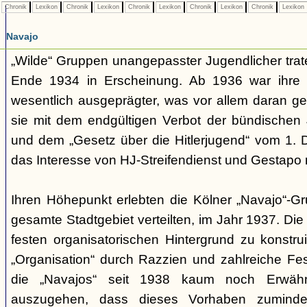
Chronik
Lexikon
Chronik
Lexikon
Chronik
Lexikon
Chronik
Lexikon
Chronik
Lexikon
Navajo
„Wilde“ Gruppen unangepasster Jugendlicher trate
Ende 1934 in Erscheinung. Ab 1936 war ihre 
wesentlich ausgeprägter, was vor allem daran ge
sie mit dem endgültigen Verbot der bündischen
und dem „Gesetz über die Hitlerjugend“ vom 1. 
das Interesse von HJ-Streifendienst und Gestapo 
Ihren Höhepunkt erlebten die Kölner „Navajo“-Gr
gesamte Stadtgebiet verteilten, im Jahr 1937. Di
festen organisatorischen Hintergrund zu konstru
„Organisation“ durch Razzien und zahlreiche F
die „Navajos“ seit 1938 kaum noch Erwähn
auszugehen, dass dieses Vorhaben zumindes