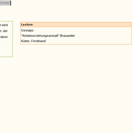
Chronik
Lexikon
t wird
Gestapo
on der
"Arbeitserziehungsanstalt" Brauweiler
onären
Kütter, Ferdinand