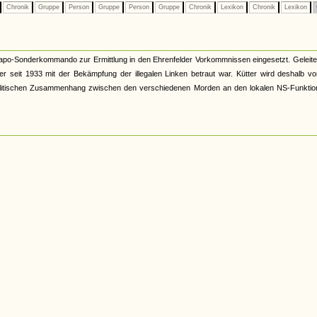
Chronik
Gruppe
Person
Gruppe
Person
Gruppe
Chronik
Lexikon
Chronik
Lexikon
apo-Sonderkommando zur Ermittlung in den Ehrenfelder Vorkommnissen eingesetzt. Geleite
er seit 1933 mit der Bekämpfung der illegalen Linken betraut war. Kütter wird deshalb v
en politischen Zusammenhang zwischen den verschiedenen Morden an den lokalen NS-Funkti