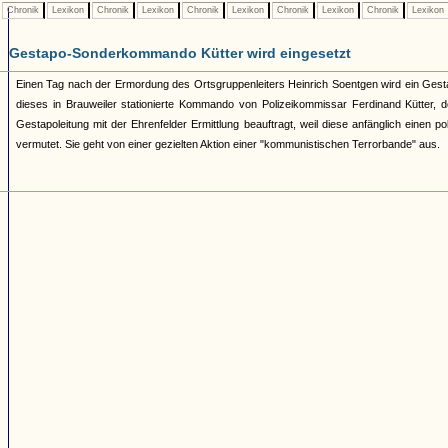
Chronik
Lexikon
Chronik
Lexikon
Chronik
Lexikon
Chronik
Lexikon
Chronik
Lexikon
Gestapo-Sonderkommando Kütter wird eingesetzt
Einen Tag nach der Ermordung des Ortsgruppenleiters Heinrich Soentgen wird ein Gest
dieses in Brauweiler stationierte Kommando von Polizeikommissar Ferdinand Kütter, d
Gestapoleitung mit der Ehrenfelder Ermittlung beauftragt, weil diese anfänglich ein
vermutet. Sie geht von einer gezielten Aktion einer "kommunistischen Terrorbande" aus.