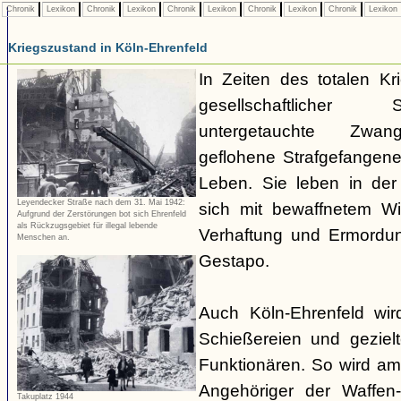
Chronik
Lexikon
Chronik
Lexikon
Chronik
Lexikon
Chronik
Lexikon
Chronik
Lexikon
Kriegszustand in Köln-Ehrenfeld
In Zeiten des totalen K
gesellschaftlicher
untergetauchte Zwangs
geflohene Strafgefangene
Leben. Sie leben in der 
Leyendecker Straße nach dem 31. Mai 1942:
sich mit bewaffnetem W
Aufgrund der Zerstörungen bot sich Ehrenfeld
als Rückzugsgebiet für illegal lebende
Verhaftung und Ermordun
Menschen an.
Gestapo.
Auch Köln-Ehrenfeld wir
Schießereien und geziel
Funktionären. So wird a
Angehöriger der Waffe
Takuplatz 1944