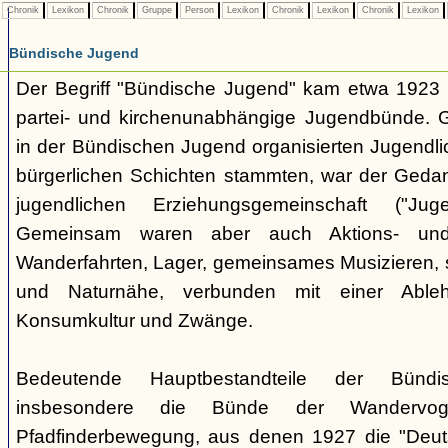
Chronik
Lexikon
Chronik
Gruppe
Person
Lexikon
Chronik
Lexikon
Chronik
Lexikon
Bündische Jugend
Der Begriff "Bündische Jugend" kam etwa 1923 a
partei- und kirchenunabhängige Jugendbünde.
in der Bündischen Jugend organisierten Jugendli
bürgerlichen Schichten stammten, war der Geda
jugendlichen Erziehungsgemeinschaft ("Jug
Gemeinsam waren aber auch Aktions- und
Wanderfahrten, Lager, gemeinsames Musizieren, s
und Naturnähe, verbunden mit einer Ableh
Konsumkultur und Zwänge.
Bedeutende Hauptbestandteile der Bünd
insbesondere die Bünde der Wandervo
Pfadfinderbewegung, aus denen 1927 die "Deuts