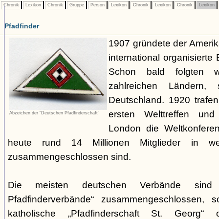
Chronik
Lexikon
Chronik
Gruppe
Person
Lexikon
Chronik
Lexikon
Chronik
Lexikon
Pfadfinder
1907 gründete der Amerik
international organisiert
Schon bald folgten w
zahlreichen Ländern
Deutschland. 1920 trafen
ersten Welttreffen un
Abzeichen der "Deutschen Pfadfinderschaft"
London die Weltkonferen
heute rund 14 Millionen Mitglieder in w
zusammengeschlossen sind.
Die meisten deutschen Verbände sind
Pfadfinderverbände“ zusammengeschlossen, 
katholische „Pfadfinderschaft St. Georg