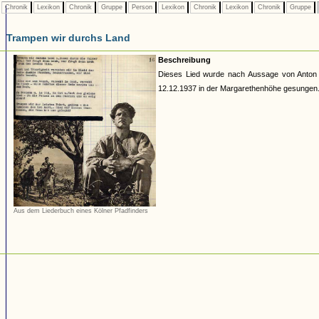
Chronik
Lexikon
Chronik
Gruppe
Person
Lexikon
Chronik
Lexikon
Chronik
Gruppe
Trampen wir durchs Land
Beschreibung
Dieses Lied wurde nach Aussage von Anton
12.12.1937 in der Margarethenhöhe gesungen
Aus dem Liederbuch eines Kölner Pfadfinders