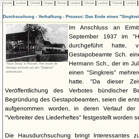
Chronik
Lexikon
Chronik
Gruppe
Person
Lexikon
Chronik
Lexikon
Chronik
Lexikon
Durchsuchung - Verhaftung - Prozess: Das Ende eines "Singkre
Im Anschluss an Ermit
September 1937 im "H
durchgeführt hatte, 
Gestapobeamte Sch. ein
Hermann Sch., der im Jul
"Haus Steeg" in Rösrath: Hier wurde die
Gestapo erstmals auf den "Singkreis"
einen "Singkreis" mehrer
aufmerksam.
hatte. "Da dieser Zei
Veröffentlichung des Verbotes bündischer Be
Begründung des Gestapobeamten, seien die ents
aufgenommen worden, in deren Verlauf der V
"Verbreiter des Liederheftes" festgestellt worden se
Die Hausdurchsuchung bringt Interessantes z