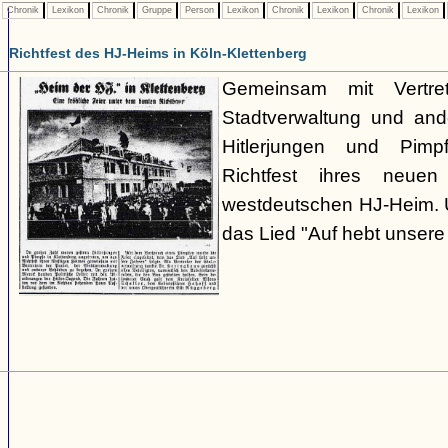
Chronik
Lexikon
Chronik
Gruppe
Person
Lexikon
Chronik
Lexikon
Chronik
Lexikon
Richtfest des HJ-Heims in Köln-Klettenberg
Gemeinsam mit Vertr
Stadtverwaltung und an
Hitlerjungen und Pimp
Richtfest ihres neue
westdeutschen HJ-Heim. 
das Lied "Auf hebt unser