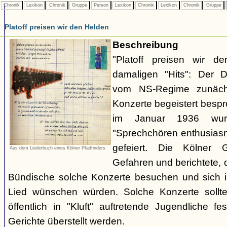
Chronik
Lexikon
Chronik
Gruppe
Person
Lexikon
Chronik
Lexikon
Chronik
Gruppe
Platoff preisen wir den Helden
Beschreibung
"Platoff preisen wir d
damaligen "Hits": Der 
vom NS-Regime zunächs
Konzerte begeistert besp
im Januar 1936 wu
"Sprechchören enthusiasm
gefeiert. Die Kölner 
Aus dem Liederbuch eines Kölner Pfadfinders
Gefahren und berichtete,
Bündische solche Konzerte besuchen und sich i
Lied wünschen würden. Solche Konzerte sollten
öffentlich in "Kluft" auftretende Jugendliche
Gerichte überstellt werden.