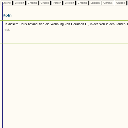
Chronik
Lexikon
Chronik
Gruppe
Person
Lexikon
Chronik
Lexikon
Chronik
Gruppe
Köln
In diesem Haus befand sich die Wohnung von Hermann H., in der sich in den Jahren 1
traf.