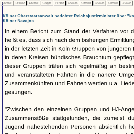
Chronik
Lexikon
Chronik
Gruppe
Person
Lexikon
Chronik
Lexikon
Chronik
Lexikon
Kölner Oberstaatsanwalt berichtet Reichsjustizminister über 
Kölner Navajos
In einem Bericht zum Stand der Verfahren vor 
heißt es, dass sich nach dem bisherigen Ermittlu
in der letzten Zeit in Köln Gruppen von jüngeren 
in deren Kreisen bündisches Brauchtum gepfleg
dieser Gruppen träfen sich regelmäßig an best
und veranstalteten Fahrten in die nähere Umg
Zusammenkünften und Fahrten werden u.a. Liede
gesungen.
"Zwischen den einzelnen Gruppen und HJ-Ange
Zusammenstöße stattgefunden, die zumeist du
Jugend nahestehenden Personen absichtlich her