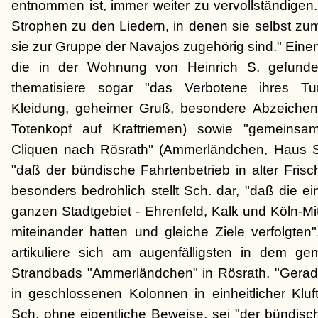
entnommen ist, immer weiter zu vervollständigen
Strophen zu den Liedern, in denen sie selbst zu
sie zur Gruppe der Navajos zugehörig sind." Einen
die in der Wohnung von Heinrich S. gefunden
thematisiere sogar "das Verbotene ihres Tuns
Kleidung, geheimer Gruß, besondere Abzeichen (z
Totenkopf auf Kraftriemen) sowie "gemeinsa
Cliquen nach Rösrath" (Ammerländchen, Haus St
"daß der bündische Fahrtenbetrieb in alter Frisch
besonders bedrohlich stellt Sch. dar, "daß die 
ganzen Stadtgebiet - Ehrenfeld, Kalk und Köln-M
miteinander hatten und gleiche Ziele verfolgt
artikuliere sich am augenfälligsten in dem ge
Strandbads "Ammerländchen" in Rösrath. "Gerade
in geschlossenen Kolonnen in einheitlicher Kluft 
Sch. ohne eigentliche Beweise, sei "der bündisc