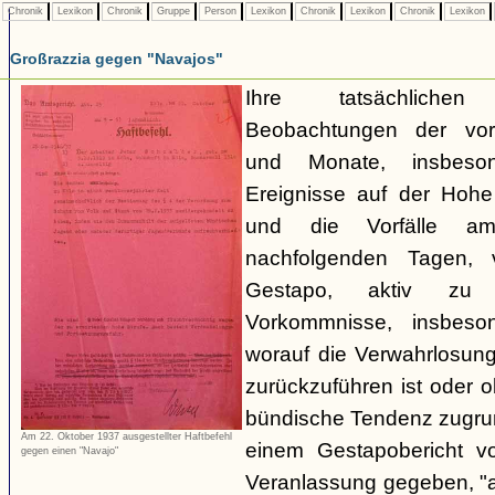
Chronik
Lexikon
Chronik
Gruppe
Person
Lexikon
Chronik
Lexikon
Chronik
Lexikon
Großrazzia gegen "Navajos"
Ihre tatsächliche
Beobachtungen der vo
und Monate, insbeso
Ereignisse auf der Hoh
und die Vorfälle a
nachfolgenden Tagen, 
Gestapo, aktiv zu 
Vorkommnisse, insbeson
worauf die Verwahrlosun
zurückzuführen ist oder 
bündische Tendenz zugrund
Am 22. Oktober 1937 ausgestellter Haftbefehl
einem Gestapobericht v
gegen einen "Navajo"
Veranlassung gegeben, "a