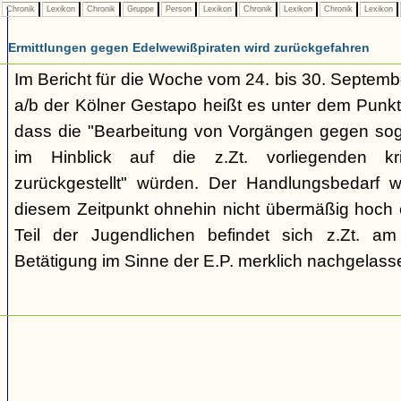
Chronik
Lexikon
Chronik
Gruppe
Person
Lexikon
Chronik
Lexikon
Chronik
Lexikon
Ermittlungen gegen Edelwewißpiraten wird zurückgefahren
Im Bericht für die Woche vom 24. bis 30. Septemb
a/b der Kölner Gestapo heißt es unter dem Punkt
dass die "Bearbeitung von Vorgängen gegen sog
im Hinblick auf die z.Zt. vorliegenden kr
zurückgestellt" würden. Der Handlungsbedarf 
diesem Zeitpunkt ohnehin nicht übermäßig hoch e
Teil der Jugendlichen befindet sich z.Zt. a
Betätigung im Sinne der E.P. merklich nachgelasse