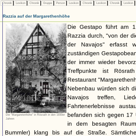
Chronik
Lexikon
Chronik
Gruppe
Person
Lexikon
Chronik
Lexikon
Chronik
Lexikon
Razzia auf der Margarethenhöhe
Die Gestapo führt am 
Razzia durch, "von der d
der Navajos" erfasst 
zuständigen Gestapobeamt
der immer wieder bevor
Treffpunkte ist Rösra
Restaurant "Margarethenh
Nebenbau würden sich di
Navajos treffen, Li
Fahrtenerlebnisse austa
befanden sich gegen 17 
Die "Margaretenhöhe" in Rösrath in den 1930er
Jahren
in dem besagten Raum.
Bummler) klang bis auf die Straße. Sämtlich