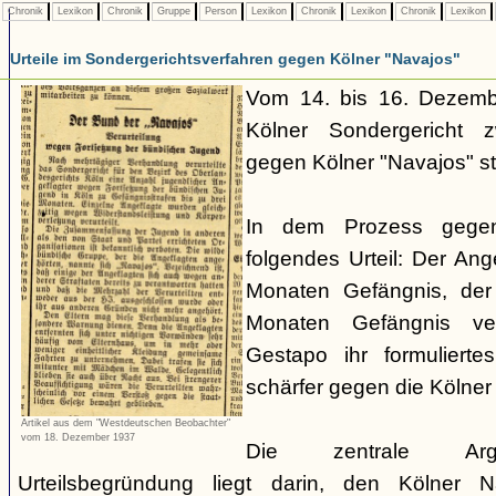
Chronik
Lexikon
Chronik
Gruppe
Person
Lexikon
Chronik
Lexikon
Chronik
Lexikon
Urteile im Sondergerichtsverfahren gegen Kölner "Navajos"
Vom 14. bis 16. Dezemb
Kölner Sondergericht z
gegen Kölner "Navajos" sta
In dem Prozess gege
folgendes Urteil: Der Ang
Monaten Gefängnis, der
Monaten Gefängnis ver
Gestapo ihr formulierte
schärfer gegen die Kölne
Artikel aus dem "Westdeutschen Beobachter"
vom 18. Dezember 1937
Die zentrale Argum
Urteilsbegründung liegt darin, den Kölner N