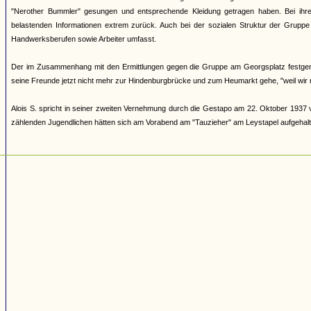
"Nerother Bummler" gesungen und entsprechende Kleidung getragen haben. Bei ihre
belastenden Informationen extrem zurück. Auch bei der sozialen Struktur der Gruppe 
Handwerksberufen sowie Arbeiter umfasst.
Der im Zusammenhang mit den Ermittlungen gegen die Gruppe am Georgsplatz festgeno
seine Freunde jetzt nicht mehr zur Hindenburgbrücke und zum Heumarkt gehe, "weil wir 
Alois S. spricht in seiner zweiten Vernehmung durch die Gestapo am 22. Oktober 1937 
zählenden Jugendlichen hätten sich am Vorabend am "Tauzieher" am Leystapel aufgehalt