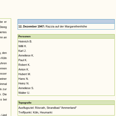
be er
12. Dezember 1947:
Razzia auf der Margarethenhöhe
 Steeg
ertes
Personen
ann an
Heinrich B.
Willi H.
Karl J.
g, den
Anneliese K.
n Köln
Paul K.
uhren
Robert K.
kennen
Anton K.
besser
Hubert M.
meiner
Hans N.
Heinz N.
inmal
Anneliese S.
is zur
Walter U.
n. Die
ss bei
Topografie
Ausflugsziel: Rösrath, Strandbad "Ammerland"
Treffpunkt: Köln, Heumarkt
 Lied