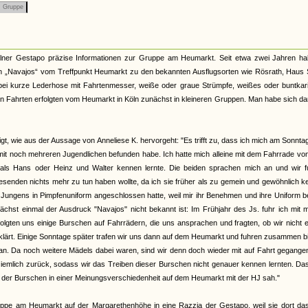
Gruppe
lner Gestapo präzise Informationen zur Gruppe am Heumarkt. Seit etwa zwei Jahren ha
enen „Navajos“ vom Treffpunkt Heumarkt zu den bekannten Ausflugsorten wie Rösrath, Haus
i kurze Lederhose mit Fahrtenmesser, weiße oder graue Strümpfe, weißes oder buntkari
en Fahrten erfolgten vom Heumarkt in Köln zunächst in kleineren Gruppen. Man habe sich d
t, wie aus der Aussage von Anneliese K. hervorgeht: "Es trifft zu, dass ich mich am Sonnta
t noch mehreren Jugendlichen befunden habe. Ich hatte mich alleine mit dem Fahrrade vo
als Hans oder Heinz und Walter kennen lernte. Die beiden sprachen mich an und wir f
wesenden nichts mehr zu tun haben wollte, da ich sie früher als zu gemein und gewöhnlich 
gen Jungens in Pimpfenuniform angeschlossen hatte, weil mir ihr Benehmen und ihre Uniform 
unächst einmal der Ausdruck "Navajos" nicht bekannt ist: Im Frühjahr des Js. fuhr ich mit 
ten uns einige Burschen auf Fahrrädern, die uns ansprachen und fragten, ob wir nicht e
rklärt. Einige Sonntage später trafen wir uns dann auf dem Heumarkt und fuhren zusammen b
t an. Da noch weitere Mädels dabei waren, sind wir denn doch wieder mit auf Fahrt gegange
iemlich zurück, sodass wir das Treiben dieser Burschen nicht genauer kennen lernten. Da
il der Burschen in einer Meinungsverschiedenheit auf dem Heumarkt mit der HJ sah."
ppe am Heumarkt auf der Margarethenhöhe in eine Razzia der Gestapo, weil sie dort das