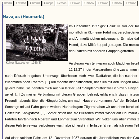
Chronik
Lexikon
Chronik
Gruppe
Person
Lexikon
Chronik
Lexikon
Chronik
Lexikon
Navajos (Heumarkt)
Im Dezember 1937 gibt Heinz N. vor der Kö
monatlich in Kluft eine Fahrt mit verschied
und Ammerländchen mitgemacht. Er habe dabe
Hemd, dazu Militärkoppel getragen. Die meist
den Plätzen mit anderen Gruppen getroffen.
Kölner Navajos um 1936/37
An diesen Fahrten waren auch Mädchen beteilig
12.12.37 in der Margarethenhöhe zusammen mi
nach Rösrath begeben. Unterwegs überholten mich zwei Radfahrer, die ich nachher 
zusammen nach Rösrath. [...] Ich möchte hier einflechten, dass ich mit den übrigen An
gelernt habe. Sie nannten mich auch in letzter Zeit "Pimpfenmutter" weil ich mich eini
gefiel. [...] Zu meiner Verbindung mit diesen Gruppen befragt, erkläre ich, dass mir z
Freundin abends über die Hängebrücke, um nach Hause zu kommen. Auf der Brücke folg
Sonntags mit auf Fahrt gehen wollten. Nach einigem Zögern haben wir uns denn bereit e
Haltestelle Königsforst. [...] Später riefen uns die Burschen immer wieder am Heumark
Fahrten führten nach Rösrath und Lohmar zum Strandbad. Wir hielten uns aber immer z
diesen Fahrten etwas verbotenes war, habe ich erst im Herbst erfahren, als ich einen Te
Auf einer solchen Fahrt am 12. Dezember 1937 geraten die Jugendlichen von der Gru