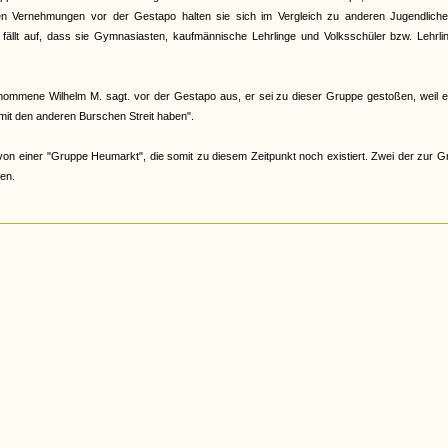
n Vernehmungen vor der Gestapo halten sie sich im Vergleich zu anderen Jugendliche
fällt auf, dass sie Gymnasiasten, kaufmännische Lehrlinge und Volksschüler bzw. Lehrli
mmene Wilhelm M. sagt. vor der Gestapo aus, er sei zu dieser Gruppe gestoßen, weil e
mit den anderen Burschen Streit haben".
von einer "Gruppe Heumarkt", die somit zu diesem Zeitpunkt noch existiert. Zwei der zur 
en.