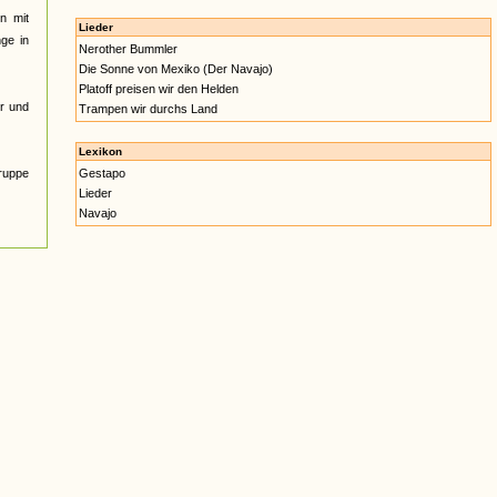
n mit
Lieder
nge in
Nerother Bummler
Die Sonne von Mexiko (Der Navajo)
Platoff preisen wir den Helden
r und
Trampen wir durchs Land
Lexikon
Gruppe
Gestapo
Lieder
Navajo