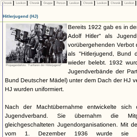
Chronik
Lexikon
Chronik
Gruppe
Person
Lexikon
Chronik
Lexikon
Chronik
Lexikon
Hitlerjugend (HJ)
Bereits 1922 gab es in 
Adolf Hitler" als Jugen
vorübergehenden Verbot d
als "Hitlerjugend, Bund 
wieder belebt. 1932 wurd
Propagandafoto: "Fanfaren der Hitlerjugend"
Jugendverbände der Part
Bund Deutscher Mädel) unter dem Dach der HJ vere
HJ wurden uniformiert.
Nach der Machtübernahme entwickelte sich 
Jugendverband. Sie übernahm die Mitgl
gleichgeschalteten Jugendorganisationen. Mit 
vom 1. Dezember 1936 wurde sie zu