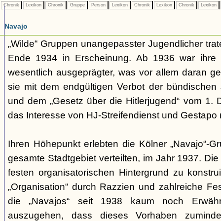
Chronik
Lexikon
Chronik
Gruppe
Person
Lexikon
Chronik
Lexikon
Chronik
Lexikon
Navajo
„Wilde“ Gruppen unangepasster Jugendlicher trate
Ende 1934 in Erscheinung. Ab 1936 war ihre 
wesentlich ausgeprägter, was vor allem daran ge
sie mit dem endgültigen Verbot der bündischen
und dem „Gesetz über die Hitlerjugend“ vom 1. 
das Interesse von HJ-Streifendienst und Gestapo 
Ihren Höhepunkt erlebten die Kölner „Navajo“-Gr
gesamte Stadtgebiet verteilten, im Jahr 1937. Di
festen organisatorischen Hintergrund zu konstru
„Organisation“ durch Razzien und zahlreiche F
die „Navajos“ seit 1938 kaum noch Erwähn
auszugehen, dass dieses Vorhaben zumindes