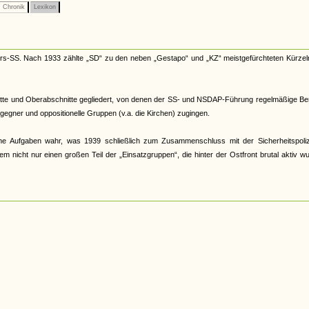
Chronik
Lexikon
rs-SS. Nach 1933 zählte „SD“ zu den neben „Gestapo“ und „KZ“ meistgefürchteten Kürzel
hnitte und Oberabschnitte gegliedert, von denen der SS- und NSDAP-Führung regelmäßige Be
egner und oppositionelle Gruppen (v.a. die Kirchen) zugingen.
che Aufgaben wahr, was 1939 schließlich zum Zusammenschluss mit der Sicherheitspoliz
m nicht nur einen großen Teil der „Einsatzgruppen“, die hinter der Ostfront brutal aktiv w