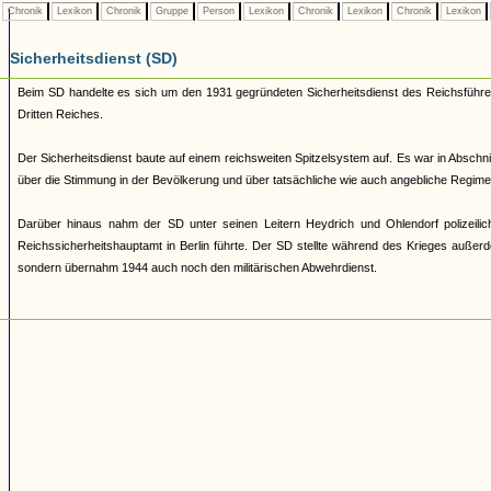
Chronik
Lexikon
Chronik
Gruppe
Person
Lexikon
Chronik
Lexikon
Chronik
Lexikon
Sicherheitsdienst (SD)
Beim SD handelte es sich um den 1931 gegründeten Sicherheitsdienst des Reichsführe
Dritten Reiches.
Der Sicherheitsdienst baute auf einem reichsweiten Spitzelsystem auf. Es war in Absc
über die Stimmung in der Bevölkerung und über tatsächliche wie auch angebliche Regimeg
Darüber hinaus nahm der SD unter seinen Leitern Heydrich und Ohlendorf polizeili
Reichssicherheitshauptamt in Berlin führte. Der SD stellte während des Krieges außerde
sondern übernahm 1944 auch noch den militärischen Abwehrdienst.