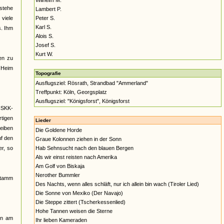
Wilhelm M.
estehe
Lambert P.
viele
Peter S.
Karl S.
s. Ihm
Alois S.
Josef S.
Kurt W.
en zu
] Heim
Topografie
Ausflugsziel: Rösrath, Strandbad "Ammerland"
Treffpunkt: Köln, Georgsplatz
Ausflugsziel: "Königsforst", Königsforst
NSKK-
tigen
Lieder
eiben
Die Goldene Horde
uf den
Graue Kolonnen ziehen in der Sonn
er, so
Hab Sehnsucht nach den blauen Bergen
Als wir einst reisten nach Amerika
Am Golf von Biskaja
Nerother Bummler
stamm
Des Nachts, wenn alles schläft, nur ich allein bin wach (Tiroler Lied)
Die Sonne von Mexiko (Der Navajo)
Die Steppe zittert (Tscherkessenlied)
Hohe Tannen weisen die Sterne
nn am
Ihr lieben Kameraden