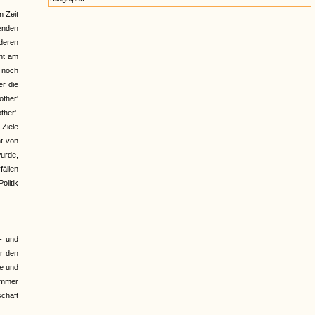
n Zeit
henden
deren
cht am
t noch
er die
ther'
ther'.
 Ziele
ht von
wurde,
fällen
olitik
- und
er den
le und
"Immer
schaft