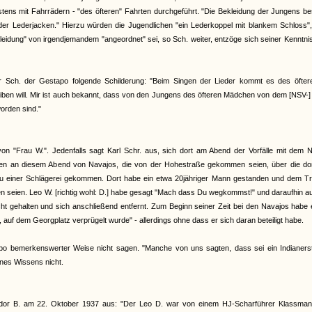
tens mit Fahrrädern - "des öfteren" Fahrten durchgeführt. "Die Bekleidung der Jungens b
r Lederjacken." Hierzu würden die Jugendlichen "ein Lederkoppel mit blankem Schloss", 
eidung" von irgendjemandem "angeordnet" sei, so Sch. weiter, entzöge sich seiner Kenntni
eter Sch. der Gestapo folgende Schilderung: "Beim Singen der Lieder kommt es des öfter
eiben will. Mir ist auch bekannt, dass von den Jungens des öfteren Mädchen von dem [NSV-
orden sind."
on "Frau W.". Jedenfalls sagt Karl Schr. aus, sich dort am Abend der Vorfälle mit dem 
en an diesem Abend von Navajos, die von der Hohestraße gekommen seien, über die dor
h zu einer Schlägerei gekommen. Dort habe ein etwa 20jähriger Mann gestanden und dem Tr
 seien. Leo W. [richtig wohl: D.] habe gesagt "Mach dass Du wegkommst!" und daraufhin a
ht gehalten und sich anschließend entfernt. Zum Beginn seiner Zeit bei den Navajos habe 
, auf dem Georgplatz verprügelt wurde" - allerdings ohne dass er sich daran beteiligt habe.
po bemerkenswerter Weise nicht sagen. "Manche von uns sagten, dass sei ein Indianer
nes Wissens nicht.
eodor B. am 22. Oktober 1937 aus: "Der Leo D. war von einem HJ-Scharführer Klassma