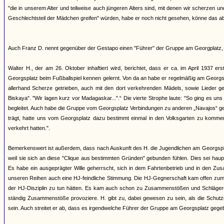
"die in unserem Alter und teilweise auch jüngeren Alters sind, mit denen wir scherze
Geschlechtsteil der Mädchen greifen" würden, habe er noch nicht gesehen, könne das ab
Auch Franz D. nennt gegenüber der Gestapo einen "Führer" der Gruppe am Georgplatz, 
Walter H., der am 26. Oktober inhaftiert wird, berichtet, dass er ca. im April 1937 e
Georgsplatz beim Fußballspiel kennen gelernt. Von da an habe er regelmäßig am Georgs
allerhand Scherze getrieben, auch mit den dort verkehrenden Mädels, sowie Lieder ges
Biskaya". "Wir lagen kurz vor Madagaskar...".“ Die vierte Strophe laute: "So ging es u
begleitet. Auch habe die Gruppe vom Georgsplatz Verbindungen zu anderen „Navajos“ gepf
trägt, hatte uns vom Georgsplatz dazu bestimmt einmal in den Volksgarten zu kommen
verkehrt hatten.".
Bemerkenswert ist außerdem, dass nach Auskunft des H. die Jugendlichen am Georgspl
weil sie sich an diese "Clique aus bestimmten Gründen" gebunden fühlen. Dies sei h
Es habe ein ausgeprägter Wille geherrscht, sich in dem Fahrtenbetrieb und in den Zus
unseren Reihen auch eine HJ-feindliche Stimmung. Die HJ-Gegnerschaft kam offen zum A
der HJ-Disziplin zu tun hätten. Es kam auch schon zu Zusammenstößen und Schlägereien.
ständig Zusammenstöße provoziere. H. gibt zu, dabei gewesen zu sein, als die Schutz
sein. Auch streitet er ab, dass es irgendwelche Führer der Gruppe am Georgsplatz gege