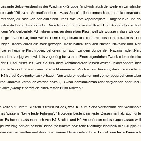
gesamte Selbstverständnis der Waidmarkt-Gruppe (und wohl auch der weiteren zur gleiche
Fahrten nach "Rösrath - Ammerländchen - Haus Steeg" teilgenommen habe, auf die entsprec
rsonen, die sich von den einzelnen Treffs, wie vom Appellhofplatz, Hängebrücke und an
tanden dadurch, dass einzelne Burschen ihre Treffs wechselten. Heute Abend also viellei
 dem Wanderbetrieb. Wir fuhren stets an denselben Platz, weil wir wussten, dass wir dor
 geschaffen hat, oder wer ihr Führer ist, erkläre ich, dass mir dies nicht bekannt ist. Üb
einigen Jahren durch alle Welt gezogen, diese hätten sich den Namen ‚Navajos' und ‚Nero
 die einheitliche Kluft trügen, gehörten nun auch zu dem Bunde der ‚Navajos' oder ‚Nero
 nicht verjagt wird, wird als zugehörig betrachtet. Einen eigentlichen Zweck oder politische
n der HJ sei nichts los, weil sie sich nicht kommandieren lassen wollten, insbesondere nic
dings ließen sich Zusammenstöße nicht vermeiden. Auch ist mir bekannt, dass verabredet 
der HJ ist, bei Gelegenheit zu verhauen. Von anderen geplanten und vorher besprochenen Über
würde, ebenfalls verhauen werden sollte. (...) Über Kommunismus oder dergleichen oder über P
oder ‚Navajos' betont die einen festen Bund bildeten."
einen "Führer". Aufschlussreich ist das, was K. zum Selbstverständnis der Waidmarkt
nes Wissens "keine feste Führung". "Trotzdem besteht ein fester Zusammenhalt, auch unt
ben. Es heisst, dass man sich von HJ-Streifen und HJ-Angehörigen nichts sagen lassen wol
glaubwürdig hervor, bestehe keine "bestimmte politische Richtung" innerhalb der Gruppe. 
hrten machen wollten und dass uns niemand hineinreden dürfe. Es soll eine feste Kamerad