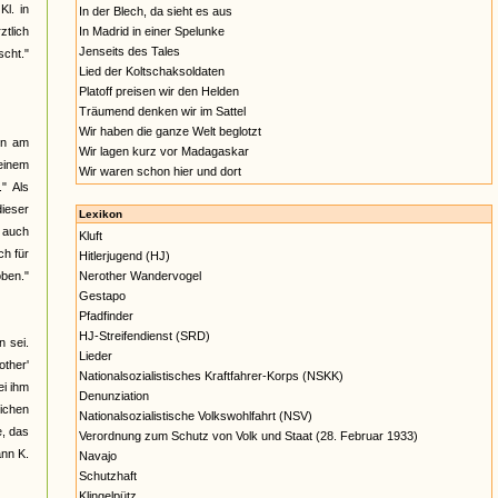
l. in
In der Blech, da sieht es aus
ztlich
In Madrid in einer Spelunke
Jenseits des Tales
cht."
Lied der Koltschaksoldaten
Platoff preisen wir den Helden
Träumend denken wir im Sattel
Wir haben die ganze Welt beglotzt
en am
Wir lagen kurz vor Madagaskar
 einem
Wir waren schon hier und dort
" Als
dieser
Lexikon
s auch
Kluft
h für
Hitlerjugend (HJ)
oben."
Nerother Wandervogel
Gestapo
Pfadfinder
HJ-Streifendienst (SRD)
 sei.
Lieder
other'
Nationalsozialistisches Kraftfahrer-Korps (NSKK)
ei ihm
Denunziation
eichen
Nationalsozialistische Volkswohlfahrt (NSV)
e, das
Verordnung zum Schutz von Volk und Staat (28. Februar 1933)
ann K.
Navajo
Schutzhaft
Klingelpütz