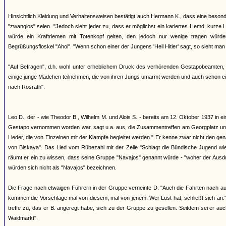
Hinsichtlich Kleidung und Verhaltensweisen bestätigt auch Hermann K., dass eine beson
"zwanglos" seien. "Jedoch sieht jeder zu, dass er möglichst ein kariertes Hemd, kurze 
würde ein Kraftriemen mit Totenkopf gelten, den jedoch nur wenige tragen würd
Begrüßungsfloskel "Ahoi". "Wenn schon einer der Jungens 'Heil Hitler' sagt, so sieht man 
"Auf Befragen", d.h. wohl unter erheblichem Druck des verhörenden Gestapobeamten, 
einige junge Mädchen teilnehmen, die von ihren Jungs umarmt werden und auch schon e
nach Rösrath".
Leo D., der - wie Theodor B., Wilhelm M. und Alois S. - bereits am 12. Oktober 1937 in e
Gestapo vernommen worden war, sagt u.a. aus, die Zusammentreffen am Georgplatz und d
Lieder, die von Einzelnen mit der Klampfe begleitet werden." Er kenne zwar nicht den g
von Biskaya". Das Lied vom Rübezahl mit der Zeile "Schlagt die Bündische Jugend wied
räumt er ein zu wissen, dass seine Gruppe "Navajos" genannt würde - "woher der Ausdruc
würden sich nicht als "Navajos" bezeichnen.
Die Frage nach etwaigen Führern in der Gruppe verneinte D. "Auch die Fahrten nach ausw
kommen die Vorschläge mal von diesem, mal von jenem. Wer Lust hat, schließt sich an.
treffe zu, das er B. angeregt habe, sich zu der Gruppe zu gesellen. Seitdem sei er 
Waidmarkt".