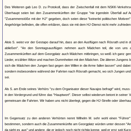
Des Weiteren gab Leo D. zu Protokoll, dass der Zwischenfall mit dem NSKK-Verkehrs
Überhaupt seien bei den Zusammenkünften der Gruppe "nie irgendein Überfall auf 
"Zusammenstöße mit der HJ" gegeben, doch seien diese "keinerlei politischen Motiven"
Angehörige befinden, die offen erklären, dass sie mit dem HJ-Dienst nicht mehr zufriede
Alois S. weist vor der Gestapo darauf hin, dass an den Ausflügen nach Rösrath und in d
abließen". "An den Sonntagsausflügen nehmen auch Mädchen teil, die von uns 
Zusammenkünften auf dem Georgplatz auch Mädchen mitbringen, so weiß ich ganz gena
Lieder, erzählen Witze und machen Dummheiten mit den Mädchen. Die älteren Jungens be
sich die Mädchen den Jungen fast gegen den Willen in die Arme fallen lassen" und dabe
sondern insbesondere während der Fahrten nach Rösrath gemacht, wo sich Jungen und M
sei.
Als S. am Ende seines Verhörs "zu dem Organisator dieser Navajos befragt" wird, muss er
in den Vordergrund und führe das "Hauptwort". Dieser selbst wiederum betont in seine
gemeinsam die Fahrten. Wir haben uns nicht überlegt, gegen die HJ-Streife oder überha
Im Gegensatz zu den anderen Verhörten nennt Wilhelm M. sehr wohl einen "Führer" de
bestimmen, sondern auch die Zusammenkünfte am Georgplatz würden unter dessen "Anord
da sieht es aus" und andere, die er jedoch noch nicht richtig kenne, weil er erst seit