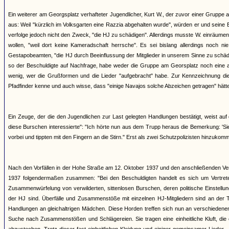
Ein weiterer am Georgsplatz verhafteter Jugendlicher, Kurt W., der zuvor einer Gruppe a
aus: Weil "kürzlich im Volksgarten eine Razzia abgehalten wurde", würden er und se
verfolge jedoch nicht den Zweck, "die HJ zu schädigen". Allerdings musste W. einräumen
wollen, "weil dort keine Kameradschaft herrsche". Es sei bislang allerdings noch
Gestapobeamten, "die HJ durch Beeinflussung der Mitglieder in unserem Sinne zu schädi
so der Beschuldigte auf Nachfrage, habe weder die Gruppe am Georsplatz noch eine a
wenig, wer die Grußformen und die Lieder "aufgebracht" habe. Zur Kennzeichnung dies
Pfadfinder kenne und auch wisse, dass "einige Navajos solche Abzeichen getragen" hätten,
Ein Zeuge, der die den Jugendlichen zur Last gelegten Handlungen bestätigt, weist au
diese Burschen interessierte": "Ich hörte nun aus dem Trupp heraus die Bemerkung: 'Sie
vorbei und tippten mit den Fingern an die Stirn." Erst als zwei Schutzpolizisten hinzukom
Nach den Vorfällen in der Hohe Straße am 12. Oktober 1937 und den anschließenden Ve
1937 folgendermaßen zusammen: "Bei den Beschuldigten handelt es sich um Vertreter 
Zusammenwürfelung von verwilderten, sittenlosen Burschen, deren politische Einstellu
der HJ sind. Überfälle und Zusammenstöße mit einzelnen HJ-Mitgliedern sind an der 
Handlungen an gleichaltrigen Mädchen. Diese Horden treffen sich nun an verschieden
Suche nach Zusammenstößen und Schlägereien. Sie tragen eine einheitliche Kluft, die