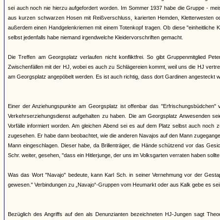
sei auch noch nie hierzu aufgefordert worden. Im Sommer 1937 habe die Gruppe - meis
aus kurzen schwarzen Hosen mit Reißverschluss, karierten Hemden, Kletterwesten ode
außerdem einen Handgelenkriemen mit einem Totenkopf tragen. Ob diese "einheitliche Kl
selbst jedenfalls habe niemand irgendwelche Kleidervorschriften gemacht.
Die Treffen am Georgsplatz verlaufen nicht konfliktfrei. So gibt Gruppenmitglied P
Zwischenfällen mit der HJ, wobei es auch zu Schlägereien kommt, weil uns die HJ vertr
am Georgsplatz angepöbelt werden. Es ist auch richtig, dass dort Gardinen angesteckt w
Einer der Anziehungspunkte am Georgsplatz ist offenbar das "Erfrischungsbüdchen" v
Verkehrserziehungsdienst aufgehalten zu haben. Die am Georgsplatz Anwesenden sei
Vorfälle informiert worden. Am gleichen Abend sei es auf dem Platz selbst auch noc
zugesehen. Er habe dann beobachtet, wie die anderen Navajos auf den Mann zugegangen
Mann eingeschlagen. Dieser habe, da Brillenträger, die Hände schützend vor das Gesic
Schr. weiter, gesehen, "dass ein Hitlerjunge, der uns im Volksgarten verraten haben sollte
Was das Wort "Navajo" bedeute, kann Karl Sch. in seiner Vernehmung vor der Gesta
gewesen." Verbindungen zu „Navajo“-Gruppen vom Heumarkt oder aus Kalk gebe es sei
Bezüglich des Angriffs auf den als Denunzianten bezeichneten HJ-Jungen sagt Th