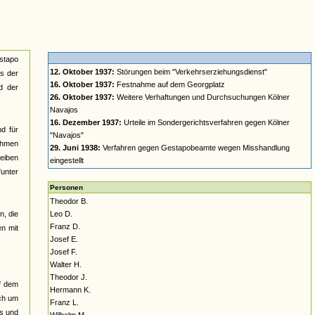
estapo
12. Oktober 1937:
Störungen beim "Verkehrserziehungsdienst"
s der
16. Oktober 1937:
Festnahme auf dem Georgplatz
d der
26. Oktober 1937:
Weitere Verhaftungen und Durchsuchungen Kölner
Navajos
16. Dezember 1937:
Urteile im Sondergerichtsverfahren gegen Kölner
d für
"Navajos"
ehmen
29. Juni 1938:
Verfahren gegen Gestapobeamte wegen Misshandlung
heiben
eingestellt
"unter
Personen
Theodor B.
n, die
Leo D.
Franz D.
en mit
Josef E.
Josef F.
Walter H.
Theodor J.
uf dem
Hermann K.
uch um
Franz L.
ts und