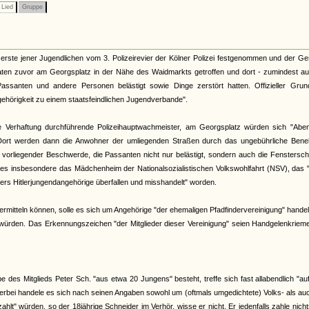
Lied
Gruppe
erste jener Jugendlichen vom 3. Polizeirevier der Kölner Polizei festgenommen und der G
ten zuvor am Georgsplatz in der Nähe des Waidmarkts getroffen und dort - zumindest au
Passanten und andere Personen belästigt sowie Dinge zerstört hatten. Offizieller Grun
gehörigkeit zu einem staatsfeindlichen Jugendverbande".
die Verhaftung durchführende Polizeihauptwachmeister, am Georgsplatz würden sich "Aben
Dort werden dann die Anwohner der umliegenden Straßen durch das ungebührliche Ben
 vorliegender Beschwerde, die Passanten nicht nur belästigt, sondern auch die Fenstersc
i es insbesondere das Mädchenheim der Nationalsozialistischen Volkswohlfahrt (NSV), das 
ers Hitlerjungendangehörige überfallen und misshandelt" worden.
 ermitteln können, solle es sich um Angehörige "der ehemaligen Pfadfindervereinigung" handel
" würden. Das Erkennungszeichen "der Mitglieder dieser Vereinigung" seien Handgelenkriem
e des Mitglieds Peter Sch. "aus etwa 20 Jungens" besteht, treffe sich fast allabendlich "a
ierbei handele es sich nach seinen Angaben sowohl um (oftmals umgedichtete) Volks- als a
lt" würden, so der 18jährige Schneider im Verhör, wisse er nicht. Er jedenfalls zahle nich