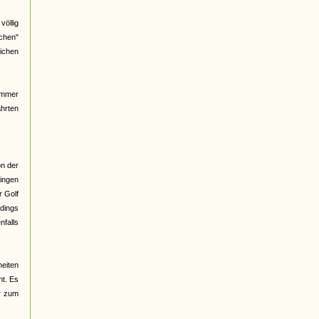
völlig
ichen"
ichen
immer
ahrten
on der
singen
r Golf
rdings
nfalls
heiten
nt. Es
er zum