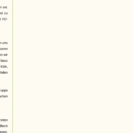
 sei.
nd zu
ge HJ-
on uns
seren
n wir
 "dass
 Köln,
fallen
Gruppe
rachen
eiten
 Blech
ehmen,