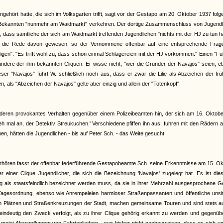
ngehört hatte, die sich im Volksgarten trifft, sagt vor der Gestapo am 20. Oktober 1937 fol
ine Bekannten "nunmehr am Waidmarkt" verkehren. Der dortige Zusammenschluss von Jugendl
, dass sämtliche der sich am Waidmarkt treffenden Jugendlichen "nichts mit der HJ zu tun 
 nie die Rede davon gewesen, so der Vernommene offenbar auf eine entsprechende Frag
gen". "Es trifft wohl zu, dass schon einmal Schlägereien mit der HJ vorkommen." Einen "Fü
ndere der ihm bekannten Cliquen. Er wisse nicht, "wer die Gründer der Navajos" seien, e
er "Navajos" führt W. schließlich noch aus, dass er zwar die Lilie als Abzeichen der fr
 als "Abzeichen der Navajos" gelte aber einzig und allein der "Totenkopf".
f deren provokantes Verhalten gegenüber einem Polizeibeamten hin, der sich am 16. Oktobe
h mal an, der Detektiv Streukuchen.' Verschiedene pfiffen ihn aus, fuhren mit den Rädern 
men, hätten die Jugendlichen - bis auf Peter Sch. - das Weite gesucht.
rhören fasst der offenbar federführende Gestapobeamte Sch. seine Erkenntnisse am 15. O
einer Clique Jugendlicher, die sich die Bezeichnung 'Navajos' zugelegt hat. Es ist dies
ng als staatsfeindlich bezeichnet werden muss, da sie in ihrer Mehrzahl ausgesprochene 
Tagesordnung, ebenso wie Anrempeleien harmloser Straßenpassanten und öffentliche unsitt
en Plätzen und Straßenkreuzungen der Stadt, machen gemeinsame Touren und sind stets au
 eindeutig den Zweck verfolgt, als zu ihrer Clique gehörig erkannt zu werden und gegenü