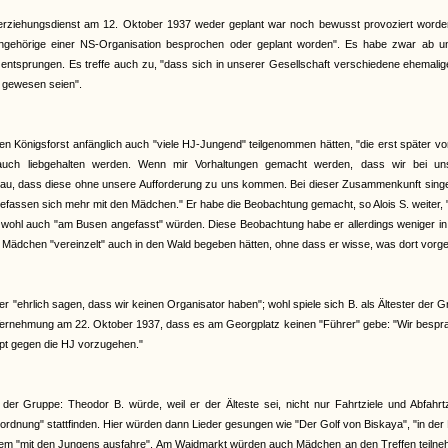
erziehungsdienst am 12. Oktober 1937 weder geplant war noch bewusst provoziert worden
Angehörige einer NS-Organisation besprochen oder geplant worden". Es habe zwar ab u
 entsprungen. Es treffe auch zu, "dass sich in unserer Gesellschaft verschiedene ehemali
n gewesen seien".
en Königsforst anfänglich auch "viele HJ-Jungend" teilgenommen hätten, "die erst später v
auch liebgehalten werden. Wenn mir Vorhaltungen gemacht werden, dass wir bei un
u, dass diese ohne unsere Aufforderung zu uns kommen. Bei dieser Zusammenkunft singe
fassen sich mehr mit den Mädchen." Er habe die Beobachtung gemacht, so Alois S. weiter,
i wohl auch "am Busen angefasst" würden. Diese Beobachtung habe er allerdings weniger in
ädchen "vereinzelt" auch in den Wald begeben hätten, ohne dass er wisse, was dort vorge
 "ehrlich sagen, dass wir keinen Organisator haben"; wohl spiele sich B. als Ältester der 
r Vernehmung am 22. Oktober 1937, dass es am Georgplatz keinen "Führer" gebe: "Wir besp
upt gegen die HJ vorzugehen."
r Gruppe: Theodor B. würde, weil er der Älteste sei, nicht nur Fahrtziele und Abfahrtz
nung" stattfinden. Hier würden dann Lieder gesungen wie "Der Golf von Biskaya", "in der
 Kurzem "mit den Jungens ausfahre". Am Waidmarkt würden auch Mädchen an den Treffen teiln