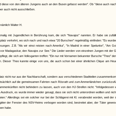
n und diese von den älteren Jungens auch an den Busen gefasst werden". Ob "diese auch na
er auch nicht ausschließen.
nämlich Walter H.
rstmalig mit Jugendlichen in Berührung kam, die sich "Navajos" nannten. Er habe sie zufäl
platz verkehrt, wo sich nach und nach etwa "20 Burschen" regelmäßig einfinden: "Es wurde
ungen. Z.B. "Als wir einst reisten nach Amerika", "In Madrid in einer Spelunke", "Am Go
ns vor Madagaskar, den Navajos zur See." Die Lieder werden von einzelnen Jungen mit der G
legt, die sich am Volksgarten treffen: "Ein nur mit Vornamen bekannter Bursche "Theo" der 
. Dieser Theo kannte einige von uns, die auch schon bei einer ähnlichen Clique am Heu
atz nicht nur aus der Nachbarschaft, sondern aus verschiedenen Stadtteilen zusammenko
auptsächlich auf die gemeinsamen Fahrten nach Rösrath und zum Ammerländchen zurückzufü
ammenkünften nicht behindern zu lassen, auch von den HJ-Streifen nicht: "Infolgedessen 
usdruck, es wurde immer wieder gesagt, dass sie sich nicht unterordnen wollten und nich
“ Allerdings sei ein solcher nur bei der Schlägerei mit Kl. verabredet worden, weil der 
gitter der Fenster des NSV-Heims verbogen worden sind, bestreitet aber, der Täter gewe
ben habe.