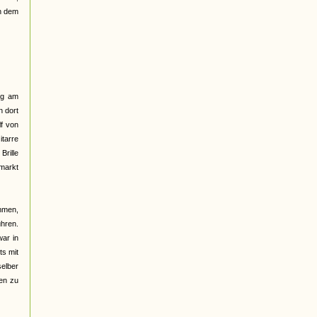
ch dem
lig am
n dort
lf von
itarre
Brille
markt
mmen,
hren.
war in
ts mit
selber
sen zu