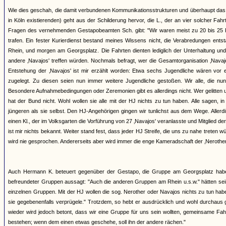
Wie dies geschah, die damit verbundenen Kommunikationsstrukturen und überhaupt das 
in Köln existierenden) geht aus der Schilderung hervor, die L., der an vier solcher 
Fragen des vernehmenden Gestapobeamten Sch. gibt: "Wir waren meist zu 20 bis 25 Pe
trafen. Ein fester Kurierdienst bestand meines Wissens nicht, die Verabredungen ents
Rhein, und morgen am Georgsplatz. Die Fahrten dienten lediglich der Unterhaltung und
andere ‚Navajos' treffen würden. Nochmals befragt, wer die Gesamtorganisation ‚Navajos'
Entstehung der ‚Navajos' ist mir erzählt worden: Etwa sechs Jugendliche wären vor 
zugelegt. Zu diesen seien nun immer weitere Jugendliche gestoßen. Wir alle, die nun
Besondere Aufnahmebedingungen oder Zeremonien gibt es allerdings nicht. Wer gelitten und
hat der Bund nicht. Wohl wollen sie alle mit der HJ nichts zu tun haben. Alle sagen, i
jüngeren als sie selbst. Den HJ-Angehörigen gingen wir tunlichst aus dem Wege. Aller
einen Kl., der im Volksgarten die Vorführung von 27 ‚Navajos' veranlasste und Mitglied 
ist mir nichts bekannt. Weiter stand fest, dass jeder HJ Streife, die uns zu nahe treten 
wird nie gesprochen. Andererseits aber wird immer die enge Kameradschaft der ‚Nerother' 
Auch Hermann K. beteuert gegenüber der Gestapo, die Gruppe am Georgsplatz habe k
befreundeter Gruppen aussagt: "Auch die anderen Gruppen am Rhein u.s.w." hätten sei
einzelnen Gruppen. Mit der HJ wollen die sog. Nerother oder Navajos nichts zu tun ha
sie gegebenenfalls verprügele." Trotzdem, so hebt er ausdrücklich und wohl durchaus 
wieder wird jedoch betont, dass wir eine Gruppe für uns sein wollten, gemeinsame Fa
bestehen; wenn dem einen etwas geschehe, soll ihn der andere rächen."