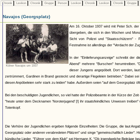
Chronik
Lexikon
Chronik
Gruppe
Person
Lexikon
Chronik
Lexikon
Chronik
Gruppe
Navajos (Georgsplatz)
Am 16. Oktober 1937 wird mit Peter Sch. der 
übergeben, die sich in den Wochen und Mona
Sicht von Polizei und "Staatsschützern" - 
Festnahme ist allerdings der "Verdacht der Zu
In der "Einlieferungsanzeige" schreibt der 
Abend" mehrere "Burschen" herumtreiben. "
Kölner Navajos um 1937
dieser Jungens angepöbelt. Dort werden, laut
zertrümmert, Gardinen in Brand gesteckt und derartige Flegeleien betrieben." Dabei se
diesen Anpöbeleien sehr stark zu leiden" habe. Außerdem seien "auf dem Georgsplatz öft
Bei den beschuldigten Jugendlichen, so viel hatte der Polizeibeamte in der Kürze der Zeit
"heute unter dem Decknamen 'Noroterjugend' [!] ihr staatsfeindliches Unwesen treiben
Totenkopf.
Die Verhöre der Jugendlichen ergeben folgende Einzelheiten: Die Gruppe, die laut Angab
Georgsplatz oder anderen verabredeten Plätzen" und singe "gemeinschaftlich Lieder". H
bündische Lieder. "Führer von dem Klub" sei Hermann K. "Ob irgendwelche Beiträge bezah