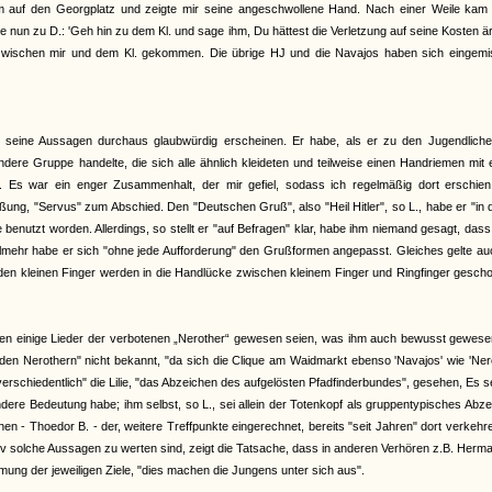
 auf den Georgplatz und zeigte mir seine angeschwollene Hand. Nach einer Weile kam K
e nun zu D.: 'Geh hin zu dem Kl. und sage ihm, Du hättest die Verletzung auf seine Kosten är
i zwischen mir und dem Kl. gekommen. Die übrige HJ und die Navajos haben sich eingemis
bei seine Aussagen durchaus glaubwürdig erscheinen. Er habe, als er zu den Jugendlich
dere Gruppe handelte, die sich alle ähnlich kleideten und teilweise einen Handriemen mit
. Es war ein enger Zusammenhalt, der mir gefiel, sodass ich regelmäßig dort erschien.
ng, "Servus" zum Abschied. Den "Deutschen Gruß", also "Heil Hitler", so L., habe er "in 
 benutzt worden. Allerdings, so stellt er "auf Befragen" klar, habe ihm niemand gesagt, das
hr habe er sich "ohne jede Aufforderung" den Grußformen angepasst. Gleiches gelte auc
iden kleinen Finger werden in die Handlücke zwischen kleinem Finger und Ringfinger gesch
nen einige Lieder der verbotenen „Nerother“ gewesen seien, was ihm auch bewusst gewesen
den Nerothern" nicht bekannt, "da sich die Clique am Waidmarkt ebenso 'Navajos' wie 'Ner
erschiedentlich" die Lilie, "das Abzeichen des aufgelösten Pfadfinderbundes", gesehen, Es s
ere Bedeutung habe; ihm selbst, so L., sei allein der Totenkopf als gruppentypisches Abz
 - Thoedor B. - der, weitere Treffpunkte eingerechnet, bereits "seit Jahren" dort verkehr
tiv solche Aussagen zu werten sind, zeigt die Tatsache, dass in anderen Verhören z.B. Herm
mmung der jeweiligen Ziele, "dies machen die Jungens unter sich aus".