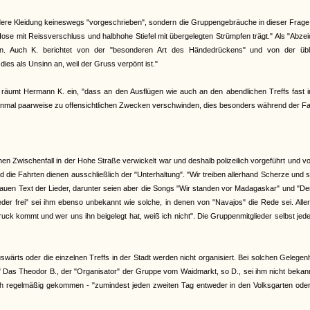
dere Kleidung keineswegs "vorgeschrieben", sondern die Gruppengebräuche in dieser Frage 
Hose mit Reissverschluss und halbhohe Stiefel mit übergelegten Strümpfen trägt." Als "Abze
en. Auch K. berichtet von der "besonderen Art des Händedrückens" und von der übl
dies als Unsinn an, weil der Gruss verpönt ist."
räumt Hermann K. ein, "dass an den Ausflügen wie auch an den abendlichen Treffs fast 
inmal paarweise zu offensichtlichen Zwecken verschwinden, dies besonders während der F
inen Zwischenfall in der Hohe Straße verwickelt war und deshalb polizeilich vorgeführt und v
ie Fahrten dienen ausschließlich der "Unterhaltung". "Wir treiben allerhand Scherze und 
enauen Text der Lieder, darunter seien aber die Songs "Wir standen vor Madagaskar" und "De
er frei" sei ihm ebenso unbekannt wie solche, in denen von "Navajos" die Rede sei. Alle
k kommt und wer uns ihn beigelegt hat, weiß ich nicht". Die Gruppenmitglieder selbst jede
ärts oder die einzelnen Treffs in der Stadt werden nicht organisiert. Bei solchen Gelegen
" Das Theodor B., der "Organisator" der Gruppe vom Waidmarkt, so D., sei ihm nicht bekan
auch regelmäßig gekommen - "zumindest jeden zweiten Tag entweder in den Volksgarten od