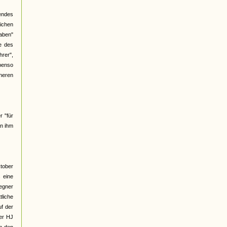
gendes
ichen
haben"
e des
hrer",
benso
üheren
r "für
an ihm
ktober
 eine
Gegner
liche
f der
ber HJ