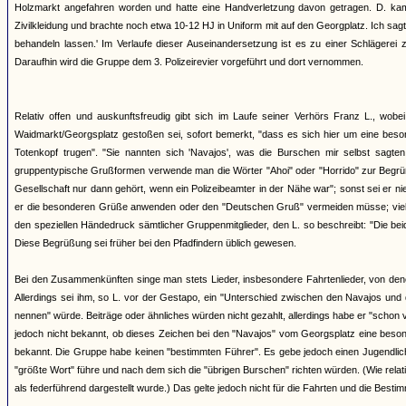
Holzmarkt angefahren worden und hatte eine Handverletzung davon getragen. D. kam
Zivilkleidung und brachte noch etwa 10-12 HJ in Uniform mit auf den Georgplatz. Ich sagt
behandeln lassen.' Im Verlaufe dieser Auseinandersetzung ist es zu einer Schlägere
Daraufhin wird die Gruppe dem 3. Polizeirevier vorgeführt und dort vernommen.
Relativ offen und auskunftsfreudig gibt sich im Laufe seiner Verhörs Franz L., wo
Waidmarkt/Georgsplatz gestoßen sei, sofort bemerkt, "dass es sich hier um eine beson
Totenkopf trugen". "Sie nannten sich 'Navajos', was die Burschen mir selbst sagten
gruppentypische Grußformen verwende man die Wörter "Ahoi" oder "Horrido" zur Begrüßu
Gesellschaft nur dann gehört, wenn ein Polizeibeamter in der Nähe war"; sonst sei er nie
er die besonderen Grüße anwenden oder den "Deutschen Gruß" vermeiden müsse; vielme
den speziellen Händedruck sämtlicher Gruppenmitglieder, den L. so beschreibt: "Die be
Diese Begrüßung sei früher bei den Pfadfindern üblich gewesen.
Bei den Zusammenkünften singe man stets Lieder, insbesondere Fahrtenlieder, von de
Allerdings sei ihm, so L. vor der Gestapo, ein "Unterschied zwischen den Navajos und 
nennen" würde. Beiträge oder ähnliches würden nicht gezahlt, allerdings habe er "schon v
jedoch nicht bekannt, ob dieses Zeichen bei den "Navajos" vom Georgsplatz eine besond
bekannt. Die Gruppe habe keinen "bestimmten Führer". Es gebe jedoch einen Jugendlichen
"größte Wort" führe und nach dem sich die "übrigen Burschen" richten würden. (Wie rela
als federführend dargestellt wurde.) Das gelte jedoch nicht für die Fahrten und die Besti