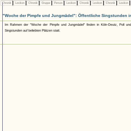
Chronik
Lexikon
Chronik
Gruppe
Person
Lexikon
Chronik
Lexikon
Chronik
Lexikon
"Woche der Pimpfe und Jungmädel": Öffentliche Singstunden i
Im Rahmen der "Woche der Pimpfe und Jungmädel" finden in Köln-Deutz, Poll und
Singstunden auf beliebten Plätzen statt.