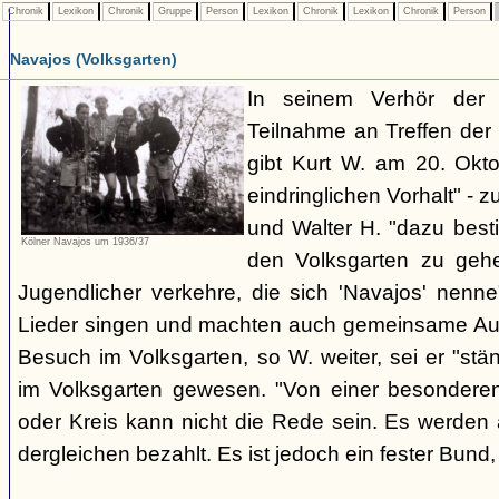
Chronik
Lexikon
Chronik
Gruppe
Person
Lexikon
Chronik
Lexikon
Chronik
Person
Navajos (Volksgarten)
In seinem Verhör der
Teilnahme an Treffen de
gibt Kurt W. am 20. Okto
eindringlichen Vorhalt" - z
und Walter H. "dazu best
Kölner Navajos um 1936/37
den Volksgarten zu geh
Jugendlicher verkehre, die sich 'Navajos' nenn
Lieder singen und machten auch gemeinsame Aus
Besuch im Volksgarten, so W. weiter, sei er "stän
im Volksgarten gewesen. "Von einer besonder
oder Kreis kann nicht die Rede sein. Es werden 
dergleichen bezahlt. Es ist jedoch ein fester Bun