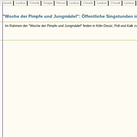
Chronik
Lexikon
Chronik
Gruppe
Person
Lexikon
Chronik
Lexikon
Chronik
Lexikon
"Woche der Pimpfe und Jungmädel": Öffentliche Singstunden i
Im Rahmen der "Woche der Pimpfe und Jungmädel" finden in Köln-Deutz, Poll und Kalk zwi