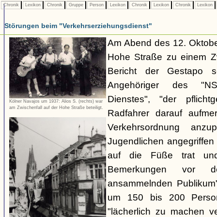
Chronik
Lexikon
Chronik
Gruppe
Person
Lexikon
Chronik
Lexikon
Chronik
Lexikon
Störungen beim "Verkehrserziehungsdienst"
Am Abend des 12. Oktobe
Hohe Straße zu einem Zw
Bericht der Gestapo so
Angehöriger des "NSKK
Dienstes", "der pflich
Kölner Navajos um 1937: Alios S. (rechts) war
am Zwischenfall auf der Hohe Straße beteiligt.
Radfahrer darauf aufme
Verkehrsordnung anzu
Jugendlichen angegriffe
auf die Füße trat und
Bemerkungen vor d
ansammelnden Publikum" 
um 150 bis 200 Perso
"lächerlich zu machen v