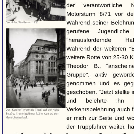
der verantwortliche 
Motorsturm 8/71 vor de
Während seiner Belehru
Die Hohe Straße um 1936
gerufene Jugendliche
"herausfordernde Ha
Während der weiteren "B
weitere Rotte von 25-30 K
Theodor B., "anschein
Gruppe", aktiv gewor
genommen und es gegen
geschoben. "Jetzt stellte
und belehrte ihn 
Verkehrsbelehrung auch für
Der "Kaufhof" (vormals Tietz) auf der Hohe
Straße. In unmittelbarer Nähe kam es zum
er mich zur Seite und wol
Menschenauflauf.
der Truppführer weiter,