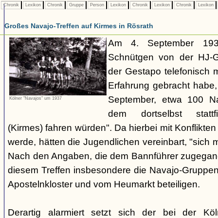
Chronik
Lexikon
Chronik
Gruppe
Person
Lexikon
Chronik
Lexikon
Chronik
Lexikon
Großes Navajo-Treffen auf Kirmes in Rösrath
Am 4. September 1937
Schnütgen von der HJ-Ge
der Gestapo telefonisch m
Erfahrung gebracht habe
September, etwa 100 N
Kölner "Navajos" um 1937
dem dortselbst stattf
(Kirmes) fahren würden". Da hierbei mit Konflikten
werde, hätten die Jugendlichen vereinbart, "sich 
Nach den Angaben, die dem Bannführer zugegang
diesem Treffen insbesondere die Navajo-Gruppen
Apostelnkloster und vom Heumarkt beteiligen.
Derartig alarmiert setzt sich der bei der K