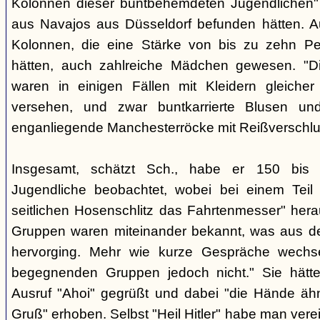
Kolonnen dieser buntbehemdeten Jugendlichen" 
aus Navajos aus Düsseldorf befunden hätten. A
Kolonnen, die eine Stärke von bis zu zehn Per
hätten, auch zahlreiche Mädchen gewesen. "Di
waren in einigen Fällen mit Kleidern gleicher
versehen, und zwar buntkarrierte Blusen un
enganliegende Manchesterröcke mit Reißverschlus
Insgesamt, schätzt Sch., habe er 150 bis 2
Jugendliche beobachtet, wobei bei einem Tei
seitlichen Hosenschlitz das Fahrtenmesser" hera
Gruppen waren miteinander bekannt, was aus de
hervorging. Mehr wie kurze Gespräche wechse
begegnenden Gruppen jedoch nicht." Sie hätt
Ausruf "Ahoi" gegrüßt und dabei "die Hände äh
Gruß" erhoben. Selbst "Heil Hitler" habe man ver