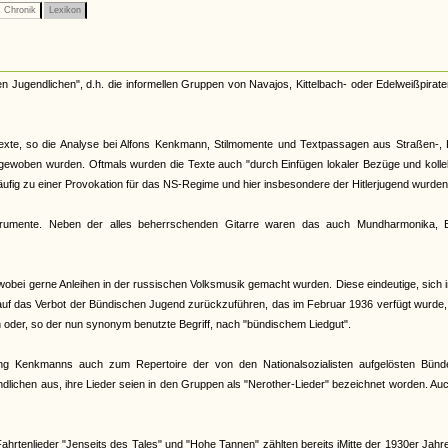
Chronik
Lexikon
en Jugendlichen", d.h. die informellen Gruppen von Navajos, Kittelbach- oder Edelweißpirate
stexte, so die Analyse bei Alfons Kenkmann, Stilmomente und Textpassagen aus Straßen-, 
ngewoben wurden. Oftmals wurden die Texte auch "durch Einfügen lokaler Bezüge und kolle
häufig zu einer Provokation für das NS-Regime und hier insbesondere der Hitlerjugend wurden
trumente. Neben der alles beherrschenden Gitarre waren das auch Mundharmonika, B
wobei gerne Anleihen in der russischen Volksmusik gemacht wurden. Diese eindeutige, sich 
auf das Verbot der Bündischen Jugend zurückzuführen, das im Februar 1936 verfügt wurde
oder, so der nun synonym benutzte Begriff, nach "bündischem Liedgut".
ng Kenkmanns auch zum Repertoire der von den Nationalsozialisten aufgelösten Bünd
ndlichen aus, ihre Lieder seien in den Gruppen als "Nerother-Lieder" bezeichnet worden. Au
hrtenlieder "Jenseits des Tales" und "Hohe Tannen" zählten bereits iMitte der 1930er Jah