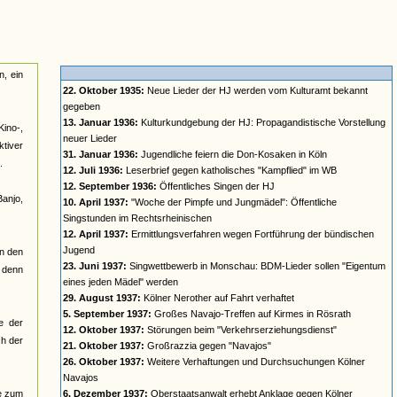
n, ein
22. Oktober 1935:
Neue Lieder der HJ werden vom Kulturamt bekannt
gegeben
13. Januar 1936:
Kulturkundgebung der HJ: Propagandistische Vorstellung
Kino-,
neuer Lieder
ktiver
31. Januar 1936:
Jugendliche feiern die Don-Kosaken in Köln
.
12. Juli 1936:
Leserbrief gegen katholisches "Kampflied" im WB
12. September 1936:
Öffentliches Singen der HJ
anjo,
10. April 1937:
"Woche der Pimpfe und Jungmädel": Öffentliche
Singstunden im Rechtsrheinischen
12. April 1937:
Ermittlungsverfahren wegen Fortführung der bündischen
Jugend
in den
23. Juni 1937:
Singwettbewerb in Monschau: BDM-Lieder sollen "Eigentum
, denn
eines jeden Mädel" werden
29. August 1937:
Kölner Nerother auf Fahrt verhaftet
5. September 1937:
Großes Navajo-Treffen auf Kirmes in Rösrath
e der
12. Oktober 1937:
Störungen beim "Verkehrserziehungsdienst"
ch der
21. Oktober 1937:
Großrazzia gegen "Navajos"
26. Oktober 1937:
Weitere Verhaftungen und Durchsuchungen Kölner
Navajos
re zum
6. Dezember 1937:
Oberstaatsanwalt erhebt Anklage gegen Kölner