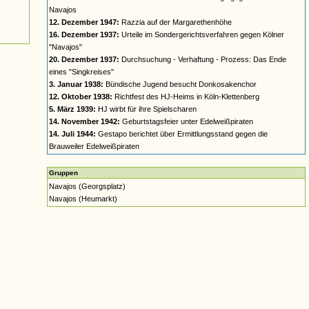
Navajos
12. Dezember 1947:
Razzia auf der Margarethenhöhe
16. Dezember 1937:
Urteile im Sondergerichtsverfahren gegen Kölner
"Navajos"
20. Dezember 1937:
Durchsuchung - Verhaftung - Prozess: Das Ende
eines "Singkreises"
3. Januar 1938:
Bündische Jugend besucht Donkosakenchor
12. Oktober 1938:
Richtfest des HJ-Heims in Köln-Klettenberg
5. März 1939:
HJ wirbt für ihre Spielscharen
14. November 1942:
Geburtstagsfeier unter Edelweißpiraten
14. Juli 1944:
Gestapo berichtet über Ermittlungsstand gegen die
Brauweiler Edelweißpiraten
Gruppen
Navajos (Georgsplatz)
Navajos (Heumarkt)