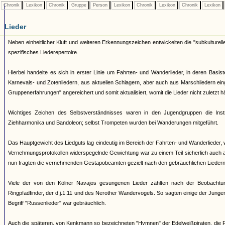
Chronik
Lexikon
Chronik
Gruppe
Person
Lexikon
Chronik
Lexikon
Chronik
Lexikon
Lieder
Neben einheitlicher Kluft und weiteren Erkennungszeichen entwickelten die "subkulturell
spezifisches Liederepertoire.
Hierbei handelte es sich in erster Linie um Fahrten- und Wanderlieder, in deren Basi
Karnevals- und Zotenliedern, aus aktuellen Schlagern, aber auch aus Marschliedern ei
Gruppenerfahrungen" angereichert und somit aktualisiert, womit die Lieder nicht zuletzt 
Wichtiges Zeichen des Selbstverständnisses waren in den Jugendgruppen die Ins
Ziehharmonika und Bandoleon; selbst Trompeten wurden bei Wanderungen mitgeführt.
Das Hauptgewicht des Liedguts lag eindeutig im Bereich der Fahrten- und Wanderlieder, 
Vernehmungsprotokollen widerspegelnde Gewichtung war zu einem Teil sicherlich auch 
nun fragten die vernehmenden Gestapobeamten gezielt nach den gebräuchlichen Liedern 
Viele der von den Kölner Navajos gesungenen Lieder zählten nach der Beobachtu
Ringpfadfinder, der d.j.1.11 und des Nerother Wandervogels. So sagten einige der Junge
Begriff "Russenlieder" war gebräuchlich.
Auch die späteren, von Kenkmann so bezeichneten "Hymnen" der Edelweißpiraten, die Fa