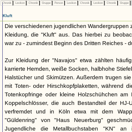
Chronik
Lexikon
Chronik
Gruppe
Person
Lexikon
Chronik
Lexikon
Chronik
Gruppe
Kluft
Die verschiedenen jugendlichen Wandergruppen ze
Kleidung, die "Kluft" aus. Das hierbei zu beo
war zu - zumindest Beginn des Dritten Reiches - du
Zur Kleidung der "Navajos" etwa zählten häufi
karrierte Hemden, weiße Socken, halbhohe Stiefel
Halstücher und Skimützen. Außerdem trugen sie 
mit Toten- oder Hirschkopfplaketten, während die
Totenkopfringe oder kleine Holzschühchen am 
Koppelschlösser, die auch Bestandteil der HJ-
verfremdet und in Köln etwa mit dem Wappe
"Güldenring" von "Haus Neuerburg" geschmück
Jugendliche die Metallbuchstaben "KN" an 