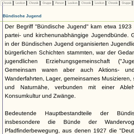
Chronik
Lexikon
Chronik
Gruppe
Person
Lexikon
Chronik
Lexikon
Chronik
Gruppe
Bündische Jugend
Der Begriff "Bündische Jugend" kam etwa 1923 a
partei- und kirchenunabhängige Jugendbünde.
in der Bündischen Jugend organisierten Jugendli
bürgerlichen Schichten stammten, war der Geda
jugendlichen Erziehungsgemeinschaft ("Jug
Gemeinsam waren aber auch Aktions- und
Wanderfahrten, Lager, gemeinsames Musizieren, s
und Naturnähe, verbunden mit einer Ableh
Konsumkultur und Zwänge.
Bedeutende Hauptbestandteile der Bünd
insbesondere die Bünde der Wandervo
Pfadfinderbewegung, aus denen 1927 die "Deuts