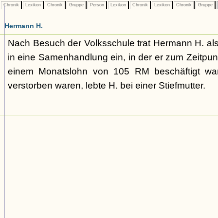
Chronik
Lexikon
Chronik
Gruppe
Person
Lexikon
Chronik
Lexikon
Chronik
Gruppe
Hermann H.
Nach Besuch der Volksschule trat Hermann H. als
in eine Samenhandlung ein, in der er zum Zeitpu
einem Monatslohn von 105 RM beschäftigt war
verstorben waren, lebte H. bei einer Stiefmutter.