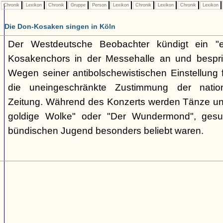
Chronik
Lexikon
Chronik
Gruppe
Person
Lexikon
Chronik
Lexikon
Chronik
Lexikon
Die Don-Kosaken singen in Köln
Der Westdeutsche Beobachter kündigt ein "e
Kosakenchors in der Messehalle an und bespric
Wegen seiner antibolschewistischen Einstellung 
die uneingeschränkte Zustimmung der nationa
Zeitung. Während des Konzerts werden Tänze un
goldige Wolke" oder "Der Wundermond", gesu
bündischen Jugend besonders beliebt waren.