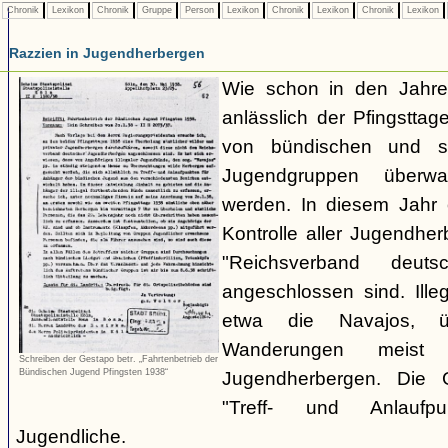
Chronik
Lexikon
Chronik
Gruppe
Person
Lexikon
Chronik
Lexikon
Chronik
Lexikon
Razzien in Jugendherbergen
Wie schon in den Jahre
anlässlich der Pfingstt
von bündischen und son
Jugendgruppen überw
werden. In diesem Jahr 
Kontrolle aller Jugendhe
"Reichsverband deuts
angeschlossen sind. Ille
etwa die Navajos, ü
Wanderungen meist 
Schreiben der Gestapo betr. „Fahrtenbetrieb der
Bündischen Jugend Pfingsten 1938“
Jugendherbergen. Die 
"Treff- und Anlaufp
Jugendliche.