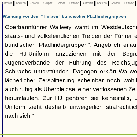
Chronik
Lexikon
Chronik
Gruppe
Person
Lexikon
Chronik
Lexikon
Chronik
Lexikon
Warnung vor dem "Treiben" bündischer Pfadfindergruppen
Oberbannführer Wallwey warnt im Westdeutsch
staats- und volksfeindlichen Treiben der Führer
bündischen Pfadfindergruppen". Angeblich erla
die HJ-Uniform anzuziehen mit der Begr
Jugendverbände der Führung des Reichsjug
Schirachs unterstünden. Dagegen erklärt Wallwey
lächerlicher Zersplitterung scheinbar noch wo
auch ruhig als Überbleibsel einer verflossenen Zei
herumlaufen. Zur HJ gehören sie keinesfalls,
Uniform zieht deshalb unweigerlich strafrechtl
nach sich."