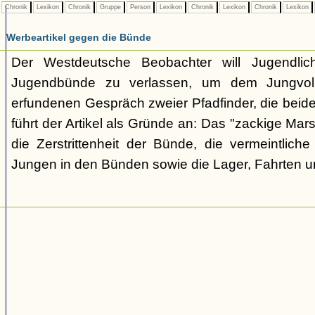
Chronik
Lexikon
Chronik
Gruppe
Person
Lexikon
Chronik
Lexikon
Chronik
Lexikon
Werbeartikel gegen die Bünde
Der Westdeutsche Beobachter will Jugendli
Jugendbünde zu verlassen, um dem Jungvolk
erfundenen Gespräch zweier Pfadfinder, die beid
führt der Artikel als Gründe an: Das "zackige Mars
die Zerstrittenheit der Bünde, die vermeintlich
Jungen in den Bünden sowie die Lager, Fahrten 