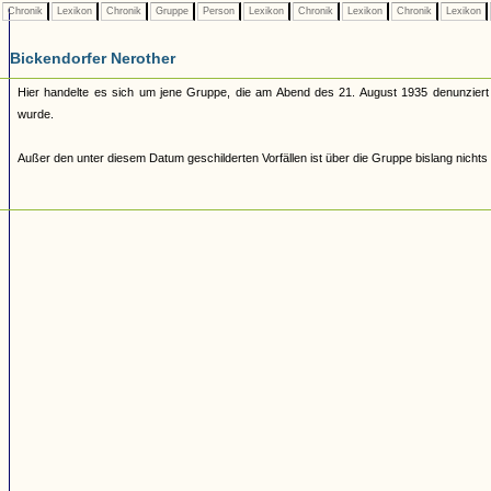
Chronik
Lexikon
Chronik
Gruppe
Person
Lexikon
Chronik
Lexikon
Chronik
Lexikon
Bickendorfer Nerother
Hier handelte es sich um jene Gruppe, die am Abend des 21. August 1935 denunzier
wurde.
Außer den unter diesem Datum geschilderten Vorfällen ist über die Gruppe bislang nichts